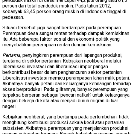
penduduk miskin di desa mencapai 44,2 juta orang atau 81,5
persen dari total penduduk miskin. Pada tahun 2012,
sebanyak 63,45 persen orang miskin di Indonesia tinggal di
pedesaan.
Situasi tersebut juga sangat berdampak pada perempuan.
Perempuan desa sangat rentan terhadap dampak kemiskinan
itu. Ada beberapa faktor sosial dan ekonomi-politik yang
menyebabkan perempuan rentan dengan kemiskinan.
Pertama
, penyingkiran perempuan dari lapangan produksi,
terutama di sektor pertanian. Kebijakan neoliberal melalui
liberalisasi investasi dan liberalisasi impor pangan
berkontribusi besar dalam penghancuran sektor pertanian.
Liberalisasi investasi memicu perampasan lahan milik petani.
Akibatnya, banyak petani dan keluarganya kehilangan terhadap
akses berproduksi. Pada gilirannya, banyak perempuan yang
terpaksa berperan sebagai ‘pencari nafkah’ untuk keluarganya
dengan bekerja di kota atau menjadi buruh migran di luar
negeri.
Kebijakan neoliberal, yang bertumpu pada pertumbuhan, tidak
menghitung kontribusi produksi sekala kecil atau pertanian
subsisten. Akibatnya, perempuan yang menjalankan produksi
pangan subsisten tergusur. Banyak kebutuhan pangan, seperti