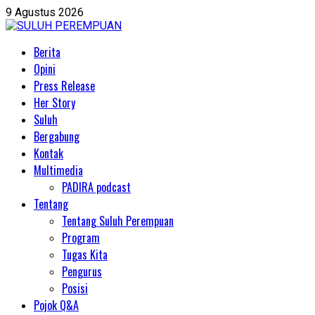
Skip
9 Agustus 2026
to
content
Primary
Berita
Menu
Opini
Press Release
Her Story
Suluh
Bergabung
Kontak
Multimedia
PADIRA podcast
Tentang
Tentang Suluh Perempuan
Program
Tugas Kita
Pengurus
Posisi
Pojok Q&A