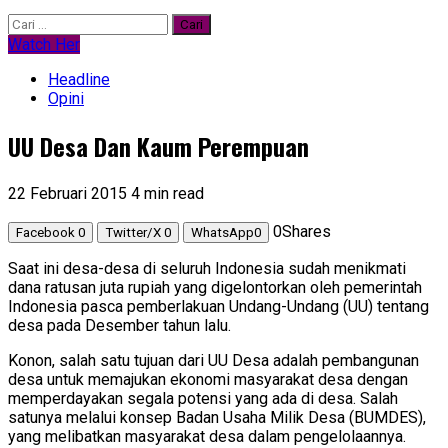
Cari
untuk:
Watch Her
Headline
Opini
UU Desa Dan Kaum Perempuan
22 Februari 2015
4 min read
0
Shares
Facebook
0
Twitter/X
0
WhatsApp
0
Saat ini desa-desa di seluruh Indonesia sudah menikmati
dana ratusan juta rupiah yang digelontorkan oleh pemerintah
Indonesia pasca pemberlakuan Undang-Undang (UU) tentang
desa pada Desember tahun lalu.
Konon, salah satu tujuan dari UU Desa adalah pembangunan
desa untuk memajukan ekonomi masyarakat desa dengan
memperdayakan segala potensi yang ada di desa. Salah
satunya melalui konsep Badan Usaha Milik Desa (BUMDES),
yang melibatkan masyarakat desa dalam pengelolaannya.