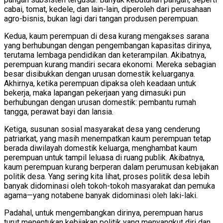
cabai, tomat, kedele, dan lain-lain, diperoleh dari perusahaan
agro-bisnis, bukan lagi dari tangan produsen perempuan.
Kedua, kaum perempuan di desa kurang mengakses sarana
yang berhubungan dengan pengembangan kapasitas dirinya,
terutama lembaga pendidikan dan keterampilan. Akibatnya,
perempuan kurang mandiri secara ekonomi. Mereka sebagian
besar disibukkan dengan urusan domestik keluarganya.
Akhirnya, ketika perempuan dipaksa oleh keadaan untuk
bekerja, maka lapangan pekerjaan yang dimasuki pun
berhubungan dengan urusan domestik: pembantu rumah
tangga, perawat bayi dan lansia.
Ketiga, susunan sosial masyarakat desa yang cenderung
patriarkat, yang masih menempatkan kaum perempuan tetap
berada diwilayah domestik keluarga, menghambat kaum
perempuan untuk tampil leluasa di ruang publik. Akibatnya,
kaum perempuan kurang berperan dalam perumusan kebijakan
politik desa. Yang sering kita lihat, proses politik desa lebih
banyak didominasi oleh tokoh-tokoh masyarakat dan pemuka
agama—yang notabene banyak didominasi oleh laki-laki.
Padahal, untuk mengembangkan dirinya, perempuan harus
turut menentukan kebijakan politik yang menyangkut diri dan