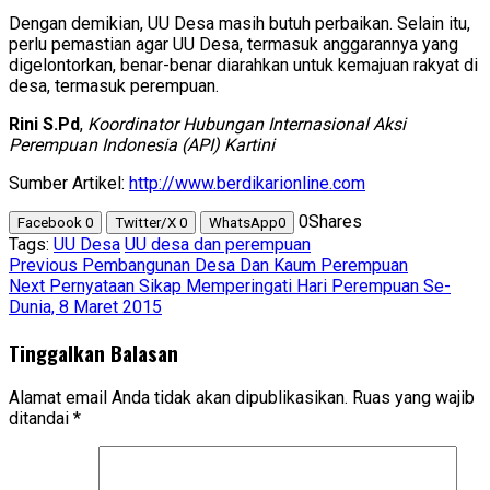
Dengan demikian, UU Desa masih butuh perbaikan. Selain itu,
perlu pemastian agar UU Desa, termasuk anggarannya yang
digelontorkan, benar-benar diarahkan untuk kemajuan rakyat di
desa, termasuk perempuan.
Rini S.Pd
,
Koordinator Hubungan Internasional Aksi
Perempuan Indonesia (API) Kartini
Sumber Artikel:
http://www.berdikarionline.com
0
Shares
Facebook
0
Twitter/X
0
WhatsApp
0
Tags:
UU Desa
UU desa dan perempuan
Post
Previous
Pembangunan Desa Dan Kaum Perempuan
Next
Pernyataan Sikap Memperingati Hari Perempuan Se-
navigation
Dunia, 8 Maret 2015
Tinggalkan Balasan
Alamat email Anda tidak akan dipublikasikan.
Ruas yang wajib
ditandai
*