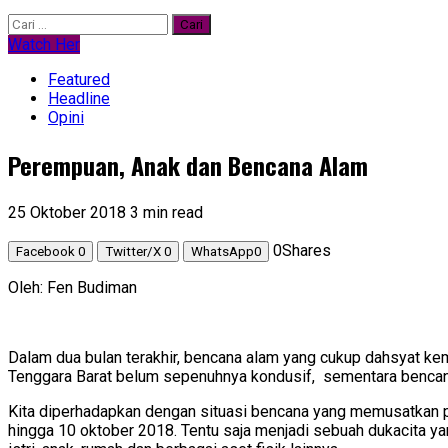
Cari
untuk:
Watch Her
Featured
Headline
Opini
Perempuan, Anak dan Bencana Alam
25 Oktober 2018
3 min read
0
Shares
Facebook
0
Twitter/X
0
WhatsApp
0
Oleh: Fen Budiman
Dalam dua bulan terakhir, bencana alam yang cukup dahsyat ke
Tenggara Barat belum sepenuhnya kondusif, sementara bencana 
Kita diperhadapkan dengan situasi bencana yang memusatkan per
hingga 10 oktober 2018. Tentu saja menjadi sebuah dukacita y