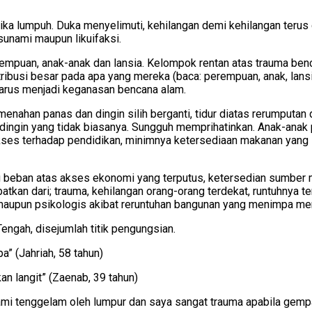
tika lumpuh. Duka menyelimuti, kehilangan demi kehilangan teru
sunami maupun likuifaksi.
rempuan, anak-anak dan lansia. Kelompok rentan atas trauma ben
ibusi besar pada apa yang mereka (baca: perempuan, anak, lansia
 harus menjadi keganasan bencana alam.
menahan panas dan dingin silih berganti, tidur diatas rerumputan
 dingin yang tidak biasanya. Sungguh memprihatinkan. Anak-an
akses terhadap pendidikan, minimnya ketersediaan makanan yang s
eban atas akses ekonomi yang terputus, ketersedian sumber m
ibatkan dari; trauma, kehilangan orang-orang terdekat, runtuhny
maupun psikologis akibat reruntuhan bangunan yang menimpa me
engah, disejumlah titik pengungsian.
a” (Jahriah, 58 tahun)
an langit” (Zaenab, 39 tahun)
ami tenggelam oleh lumpur dan saya sangat trauma apabila gempa 