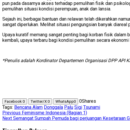
pun pada dasarnya akses terhadap pemulihan fisik dan psikolo
pemulihan situasi kondisi perempuan, anak dan lansia.
Sejauh ini, berbagai bantuan dan relawan telah dikerahkan namun
sangat diperlukan. Melihat situasi pengungsian banyak diareal 
Upaya kuratif memang sangat penting bagi korban fisik dalam
kembali, upaya terbaru bagi kondisi pemulihan secara ekonom
*Penulis adalah Kordinator Departemen Organisasi DPP API Ka
0
Shares
Facebook
0
Twitter/X
0
WhatsApp
0
Tags:
Bencana Alam
Donggala
Palu
Sigi
Tsunami
Post
Previous
Feminisme Indonesia (Bagian 1)
Next
Semangat Sumpah Pemuda bagi perjuangan Kesetaraan G
navigation