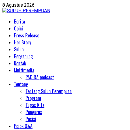
Skip
8 Agustus 2026
to
content
Primary
Berita
Menu
Opini
Press Release
Her Story
Suluh
Bergabung
Kontak
Multimedia
PADIRA podcast
Tentang
Tentang Suluh Perempuan
Program
Tugas Kita
Pengurus
Posisi
Pojok Q&A