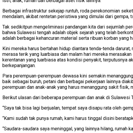
istri, anak, rumah dan berbagai aset fisik lainnya.
Berbagai infrastruktur sekejap runtuh, roda perekonomian seke
mendalam, akibat rentetan peristiwa yang dimulai dari gempa, t
Tak sedikitpun mengeliminasi pandangan kita dari sejumlah pe
bahwa Sulawesi tengah adalah objek sejarah yang telah berkontr
adalah berbagai kehancuran material serta ribuan korban yang
Kini mereka harus bertahan hidup diantara tenda-tenda darurat, 
merasa terik yang luarbiasa dan malam hari mereka merasakan
kerentanan yang luarbiasa atas kondisi penyakit, terputusnya 
berkepanjangan.
Para perempuan-perempuan dewasa kini semakin menanggung b
baik sebagai buruh, petani dan berbagai pekerjaan lainnya diak
perempuan dan anak-anak yang harus menanggung sakit fisik, 
Berikut ulasan dari beberapa perempuan dan anak di Sulawesi T
“Saya tak bisa lagi berjualan, tempat saya disapu rata oleh gemp
“Kami sudah tak punya rumah, kami harus tinggal disini beratapk
“Saudara-saudara saya meninggal, yang lainnya hilang, rumah k