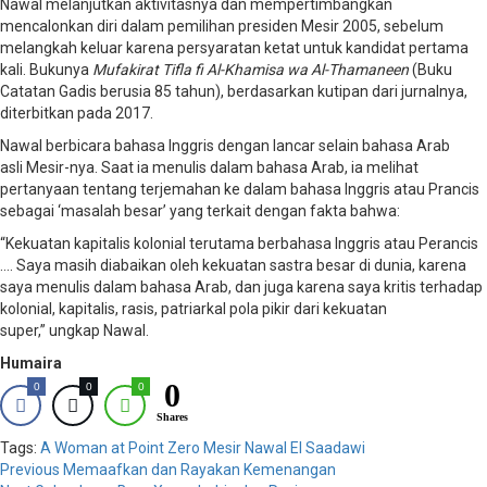
Nawal melanjutkan aktivitasnya dan mempertimbangkan
mencalonkan diri dalam pemilihan presiden Mesir 2005, sebelum
melangkah keluar karena persyaratan ketat untuk kandidat pertama
kali. Bukunya
Mufakirat Tifla fi Al-Khamisa wa Al-Thamaneen
(Buku
Catatan Gadis berusia 85 tahun), berdasarkan kutipan dari jurnalnya,
diterbitkan pada 2017.
Nawal berbicara bahasa Inggris dengan lancar selain bahasa Arab
asli Mesir-nya. Saat ia menulis dalam bahasa Arab, ia melihat
pertanyaan tentang terjemahan ke dalam bahasa Inggris atau Prancis
sebagai ‘masalah besar’ yang terkait dengan fakta bahwa:
“Kekuatan kapitalis kolonial terutama berbahasa Inggris atau Perancis
…. Saya masih diabaikan oleh kekuatan sastra besar di dunia, karena
saya menulis dalam bahasa Arab, dan juga karena saya kritis terhadap
kolonial, kapitalis, rasis, patriarkal pola pikir dari kekuatan
super,” ungkap Nawal.
Humaira
0
0
0
0
Shares
Tags:
A Woman at Point Zero
Mesir
Nawal El Saadawi
Post
Previous
Memaafkan dan Rayakan Kemenangan