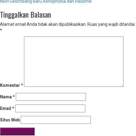
Next
Gelombang Baru Xenophobia dan Rasisme
navigation
Tinggalkan Balasan
Alamat email Anda tidak akan dipublikasikan.
Ruas yang wajib ditandai
*
Komentar
*
Nama
*
Email
*
Situs Web