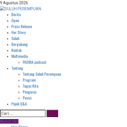
Skip
9 Agustus 2026
to
Berita
content
Primary
Opini
Menu
Press Release
Her Story
Suluh
Bergabung
Kontak
Multimedia
PADIRA podcast
Tentang
Tentang Suluh Perempuan
Program
Tugas Kita
Pengurus
Posisi
Pojok Q&A
Cari
untuk:
Watch Her