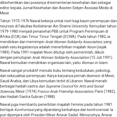
diberhentikan dari posisinya di kementerian kesehatan dan sebagai
editor kepala Jurnal Kesehatan dan Asisten Sekjen Asosiasi Medis di
Mesir.
Tahun 1973-1976 Nawal bekerja untuk riset bagi kaum perempuan dan
neurosis di Fakultas Kedokteran Ain Shams University. Kemudian tahun
1979-1980 menjadi penasehat PBB untuk Program Perempuan di
Afrika (ECA) dan Timur Timur Tengah (ECWA). Pada tahun 1982, ia
mendirikan dan memimpin
Arab Women Solidarity Association
, yang
salah satu kegiatannya adalah menerbitkan majalah
Noon
(sejak
1989). Pada 1991 majalah Noon ditutup oleh pemerintah, diikuti
dengan penutupan
Arab Woman Solidarity Association
(15 Juli 1991).
Nawal kemudian mendirikan organisasi lain, yaitu
Woman in Islam
.
Nawal sangat produktif menulis buku tentang kedudukan, psikologi,
dan seksualitas perempuan. Karya-karyanya pernah disensor di Mesir,
Saudi Arabia, dan Libya kemudian terbit di Libanon. Nawal meraih
berbagai hadiah sastra
dan Supreme Council for Arts and Social
Sciences
, Mesir (1974)
Franco-Arab Frienship Association
, Paris (1982),
dan Hadiah Sastra Gubran (1988).
Nawal juga membantu penerbitan majalah feminis pada tahun 1981
bertajuk
Konfrontasi
yang dipandang berbahaya dan kontroversial. Ia
pun dipenjara oleh Presiden Mesir Anwar Sadat. Menurutnya, Anwar