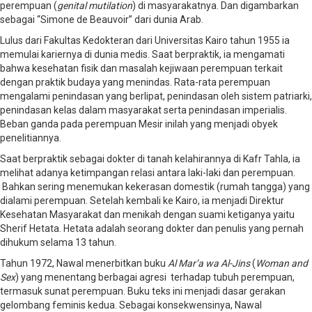
perempuan (
genital mutilation
) di masyarakatnya. Dan digambarkan
sebagai “Simone de Beauvoir” dari dunia Arab.
Lulus dari Fakultas Kedokteran dari Universitas Kairo tahun 1955 ia
memulai kariernya di dunia medis. Saat berpraktik, ia mengamati
bahwa kesehatan fisik dan masalah kejiwaan perempuan terkait
dengan praktik budaya yang menindas. Rata-rata perempuan
mengalami penindasan yang berlipat, penindasan oleh sistem patriarki,
penindasan kelas dalam masyarakat serta penindasan imperialis.
Beban ganda pada perempuan Mesir inilah yang menjadi obyek
penelitiannya.
Saat berpraktik sebagai dokter di tanah kelahirannya di Kafr Tahla, ia
melihat adanya ketimpangan relasi antara laki-laki dan perempuan.
Bahkan sering menemukan kekerasan domestik (rumah tangga) yang
dialami perempuan. Setelah kembali ke Kairo, ia menjadi Direktur
Kesehatan Masyarakat dan menikah dengan suami ketiganya yaitu
Sherif Hetata. Hetata adalah seorang dokter dan penulis yang pernah
dihukum selama 13 tahun.
Tahun 1972, Nawal menerbitkan buku
Al Mar’a wa Al-Jins
(
Woman and
Sex
) yang menentang berbagai agresi terhadap tubuh perempuan,
termasuk sunat perempuan. Buku teks ini menjadi dasar gerakan
gelombang feminis kedua. Sebagai konsekwensinya, Nawal