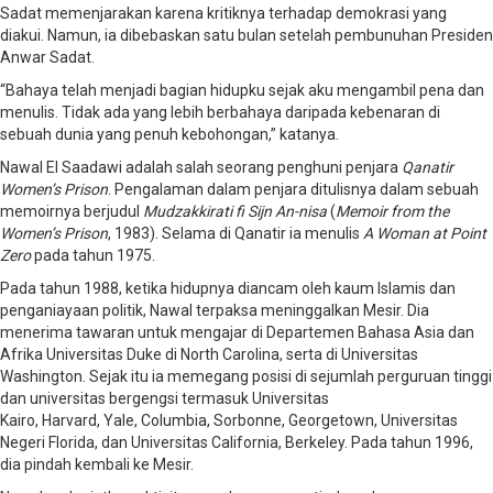
Sadat memenjarakan karena kritiknya terhadap demokrasi yang
diakui. Namun, ia dibebaskan satu bulan setelah pembunuhan Presiden
Anwar Sadat.
“Bahaya telah menjadi bagian hidupku sejak aku mengambil pena dan
menulis. Tidak ada yang lebih berbahaya daripada kebenaran di
sebuah dunia yang penuh kebohongan,” katanya.
Nawal El Saadawi adalah salah seorang penghuni penjara
Qanatir
Women’s Prison
. Pengalaman dalam penjara ditulisnya dalam sebuah
memoirnya berjudul
Mudzakkirati fi Sijn An-nisa
(
Memoir from the
Women’s Prison
, 1983). Selama di Qanatir ia menulis
A Woman at Point
Zero
pada tahun 1975.
Pada tahun 1988, ketika hidupnya diancam oleh kaum Islamis dan
penganiayaan politik, Nawal terpaksa meninggalkan Mesir. Dia
menerima tawaran untuk mengajar di Departemen Bahasa Asia dan
Afrika Universitas Duke di North Carolina, serta di Universitas
Washington. Sejak itu ia memegang posisi di sejumlah perguruan tinggi
dan universitas bergengsi termasuk Universitas
Kairo, Harvard, Yale, Columbia, Sorbonne, Georgetown, Universitas
Negeri Florida, dan Universitas California, Berkeley. Pada tahun 1996,
dia pindah kembali ke Mesir.