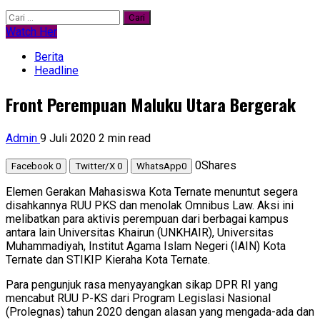
Cari
untuk:
Watch Her
Berita
Headline
Front Perempuan Maluku Utara Bergerak
Admin
9 Juli 2020
2 min read
0
Shares
Facebook
0
Twitter/X
0
WhatsApp
0
Elemen Gerakan Mahasiswa Kota Ternate menuntut segera
disahkannya RUU PKS dan menolak Omnibus Law. Aksi ini
melibatkan para aktivis perempuan dari berbagai kampus
antara lain Universitas Khairun (UNKHAIR), Universitas
Muhammadiyah, Institut Agama Islam Negeri (IAIN) Kota
Ternate dan STIKIP Kieraha Kota Ternate.
Para pengunjuk rasa menyayangkan sikap DPR RI yang
mencabut RUU P-KS dari Program Legislasi Nasional
(Prolegnas) tahun 2020 dengan alasan yang mengada-ada dan