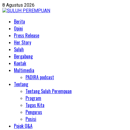
Skip
8 Agustus 2026
to
content
Primary
Berita
Menu
Opini
Press Release
Her Story
Suluh
Bergabung
Kontak
Multimedia
PADIRA podcast
Tentang
Tentang Suluh Perempuan
Program
Tugas Kita
Pengurus
Posisi
Pojok Q&A