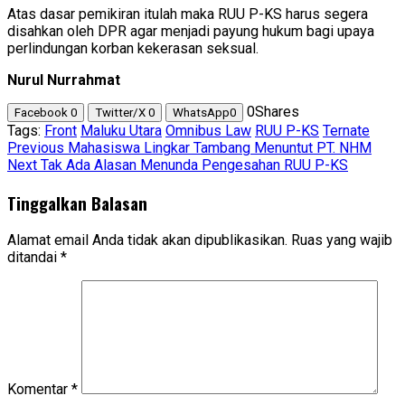
Atas dasar pemikiran itulah maka RUU P-KS harus segera
disahkan oleh DPR agar menjadi payung hukum bagi upaya
perlindungan korban kekerasan seksual.
Nurul Nurrahmat
0
Shares
Facebook
0
Twitter/X
0
WhatsApp
0
Tags:
Front
Maluku Utara
Omnibus Law
RUU P-KS
Ternate
Post
Previous
Mahasiswa Lingkar Tambang Menuntut PT. NHM
Next
Tak Ada Alasan Menunda Pengesahan RUU P-KS
navigation
Tinggalkan Balasan
Alamat email Anda tidak akan dipublikasikan.
Ruas yang wajib
ditandai
*
Komentar
*