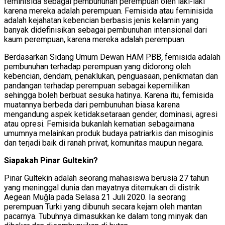
feminisida sebagai pembunuhan perempuan oleh laki-laki
karena mereka adalah perempuan. Femisida atau feminisida
adalah kejahatan kebencian berbasis jenis kelamin yang
banyak didefinisikan sebagai pembunuhan intensional dari
kaum perempuan, karena mereka adalah perempuan.
Berdasarkan Sidang Umum Dewan HAM PBB
,
femisida adalah
pembunuhan terhadap perempuan yang didorong oleh
kebencian, dendam, penaklukan, penguasaan, penikmatan dan
pandangan terhadap perempuan sebagai kepemilikan
sehingga boleh berbuat sesuka hatinya. Karena itu, femisida
muatannya berbeda dari pembunuhan biasa karena
mengandung aspek ketidaksetaraan gender, dominasi, agresi
atau opresi. Femisida bukanlah kematian sebagaimana
umumnya melainkan produk budaya patriarkis dan misoginis
dan terjadi baik di ranah privat, komunitas maupun negara.
Siapakah Pinar Gultekin?
Pinar Gultekin adalah seorang mahasiswa berusia 27 tahun
yang meninggal dunia dan mayatnya ditemukan di distrik
Aegean Muğla pada Selasa 21 Juli 2020. Ia seorang
perempuan Turki yang dibunuh secara kejam oleh mantan
pacarnya. Tubuhnya dimasukkan ke dalam tong minyak dan