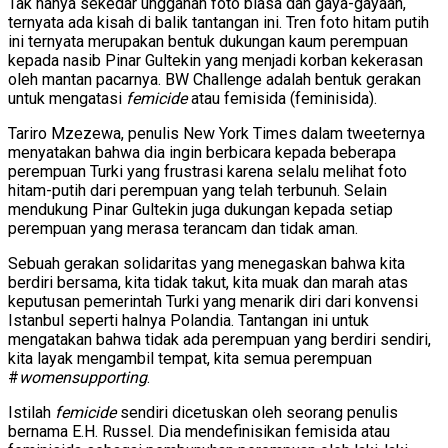
Tak hanya sekedar unggahan foto biasa dan gaya-gayaan,
ternyata ada kisah di balik tantangan ini. Tren foto hitam putih
ini ternyata merupakan bentuk dukungan kaum perempuan
kepada nasib Pinar Gultekin yang menjadi korban kekerasan
oleh mantan pacarnya. BW Challenge adalah bentuk gerakan
untuk mengatasi
femicide
atau femisida (feminisida).
Tariro Mzezewa, penulis New York Times dalam tweeternya
menyatakan bahwa dia ingin berbicara kepada beberapa
perempuan Turki yang frustrasi karena selalu melihat foto
hitam-putih dari perempuan yang telah terbunuh. Selain
mendukung Pinar Gultekin juga dukungan kepada setiap
perempuan yang merasa terancam dan tidak aman.
Sebuah gerakan solidaritas yang menegaskan bahwa kita
berdiri bersama, kita tidak takut, kita muak dan marah atas
keputusan pemerintah Turki yang menarik diri dari konvensi
Istanbul seperti halnya Polandia. Tantangan ini untuk
mengatakan bahwa tidak ada perempuan yang berdiri sendiri,
kita layak mengambil tempat, kita semua perempuan
#
womensupporting
.
Istilah
femicide
sendiri dicetuskan oleh seorang penulis
bernama E.H. Russel. Dia mendefinisikan femisida atau