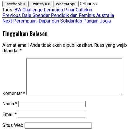
0
Shares
Facebook
0
Twitter/X
0
WhatsApp
0
Tags:
BW Challenge
Femisida
Pinar Gultekin
Post
Previous
Dale Spender Pendidik dan Feminis Australia
Next
Perempuan, Dapur dan Solidaritas Pangan Jogja
navigation
Tinggalkan Balasan
Alamat email Anda tidak akan dipublikasikan.
Ruas yang wajib
ditandai
*
Komentar
*
Nama
*
Email
*
Situs Web