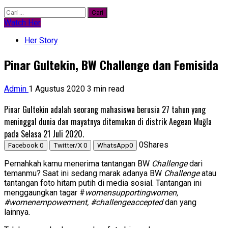
Cari
untuk:
Watch Her
Her Story
Pinar Gultekin, BW Challenge dan Femisida
Admin
1 Agustus 2020
3 min read
Pinar Gultekin adalah seorang mahasiswa berusia 27 tahun yang
meninggal dunia dan mayatnya ditemukan di distrik Aegean Muğla
pada Selasa 21 Juli 2020.
0
Shares
Facebook
0
Twitter/X
0
WhatsApp
0
Pernahkah kamu menerima tantangan BW
Challenge
dari
temanmu? Saat ini sedang marak adanya BW
Challenge
atau
tantangan foto hitam putih di media sosial. Tantangan ini
menggaungkan tagar #
womensupportingwomen,
#womenempowerment, #challengeaccepted
dan yang
lainnya.