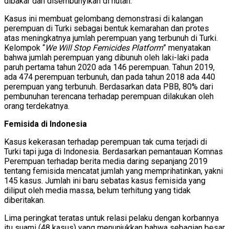
dibakar dan disembunyikan di hutan.
Kasus ini membuat gelombang demonstrasi di kalangan
perempuan di Turki sebagai bentuk kemarahan dan protes
atas meningkatnya jumlah perempuan yang terbunuh di Turki.
Kelompok “
We Will Stop Femicides Platform
” menyatakan
bahwa jumlah perempuan yang dibunuh oleh laki-laki pada
paruh pertama tahun 2020 ada 146 perempuan. Tahun 2019,
ada 474 perempuan terbunuh, dan pada tahun 2018 ada 440
perempuan yang terbunuh. Berdasarkan data PBB, 80% dari
pembunuhan terencana terhadap perempuan dilakukan oleh
orang terdekatnya.
Femisida di Indonesia
Kasus kekerasan terhadap perempuan tak cuma terjadi di
Turki tapi juga di Indonesia. Berdasarkan pemantauan Komnas
Perempuan terhadap berita media daring sepanjang 2019
tentang femisida mencatat jumlah yang memprihatinkan, yakni
145 kasus. Jumlah ini baru sebatas kasus femisida yang
diliput oleh media massa, belum terhitung yang tidak
diberitakan.
Lima peringkat teratas untuk relasi pelaku dengan korbannya
itu suami (48 kasus) yang menunjukkan bahwa sebagian besar