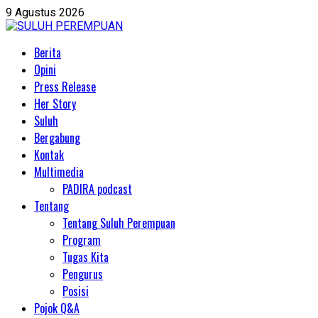
Skip
9 Agustus 2026
to
content
Primary
Berita
Menu
Opini
Press Release
Her Story
Suluh
Bergabung
Kontak
Multimedia
PADIRA podcast
Tentang
Tentang Suluh Perempuan
Program
Tugas Kita
Pengurus
Posisi
Pojok Q&A