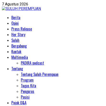
Skip
7 Agustus 2026
to
content
Primary
Berita
Menu
Opini
Press Release
Her Story
Suluh
Bergabung
Kontak
Multimedia
PADIRA podcast
Tentang
Tentang Suluh Perempuan
Program
Tugas Kita
Pengurus
Posisi
Pojok Q&A