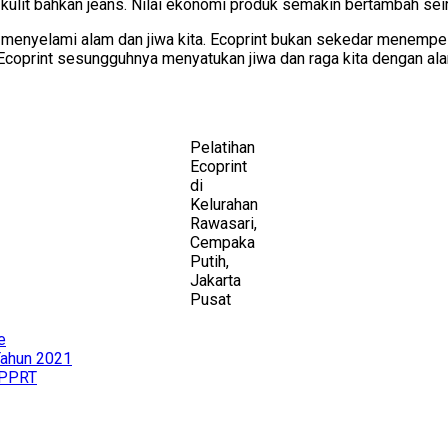
, kulit bahkan jeans. Nilai ekonomi produk semakin bertambah se
n menyelami alam dan jiwa kita. Ecoprint bukan sekedar menem
Ecoprint sesungguhnya menyatukan jiwa dan raga kita dengan al
Pelatihan
Ecoprint
di
Kelurahan
Rawasari,
Cempaka
Putih,
Jakarta
Pusat
e
Tahun 2021
 PPRT