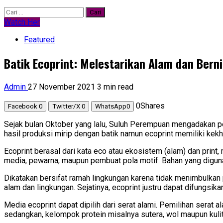
Cari
untuk:
Watch Her
Featured
Batik Ecoprint: Melestarikan Alam dan Berni
Admin
27 November 2021
3 min read
0
Shares
Facebook
0
Twitter/X
0
WhatsApp
0
Sejak bulan Oktober yang lalu, Suluh Perempuan mengadakan pel
hasil produksi mirip dengan batik namun ecoprint memiliki ke
Ecoprint berasal dari kata eco atau ekosistem (alam) dan prin
media, pewarna, maupun pembuat pola motif. Bahan yang diguna
Dikatakan bersifat ramah lingkungan karena tidak menimbulkan
alam dan lingkungan. Sejatinya, ecoprint justru dapat difungsik
Media ecoprint dapat dipilih dari serat alami. Pemilihan serat 
sedangkan, kelompok protein misalnya sutera, wol maupun kulit