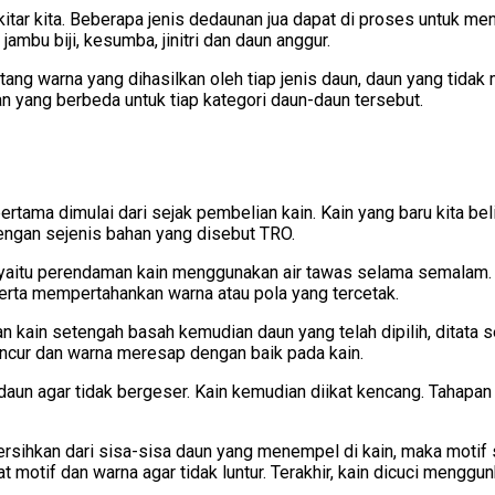
ar kita. Beberapa jenis dedaunan jua dapat di proses untuk menj
jambu biji, kesumba, jinitri dan daun anggur.
g warna yang dihasilkan oleh tiap jenis daun, daun yang tidak m
yang berbeda untuk tiap kategori daun-daun tersebut.
tama dimulai dari sejak pembelian kain. Kain yang baru kita be
dengan sejenis bahan yang disebut TRO.
g yaitu perendaman kain menggunakan air tawas selama semalam
erta mempertahankan warna atau pola yang tercetak.
kain setengah basah kemudian daun yang telah dipilih, ditata s
ncur dan warna meresap dengan baik pada kain.
aun agar tidak bergeser. Kain kemudian diikat kencang. Tahapan
rsihkan dari sisa-sisa daun yang menempel di kain, maka motif s
tif dan warna agar tidak luntur. Terakhir, kain dicuci menggunka