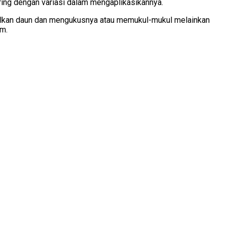
iring dengan variasi dalam mengaplikasikannya.
pelkan daun dan mengukusnya atau memukul-mukul melainkan
am.