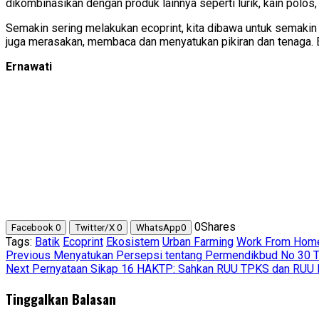
dikombinasikan dengan produk lainnya seperti lurik, kain polos
Semakin sering melakukan ecoprint, kita dibawa untuk semaki
juga merasakan, membaca dan menyatukan pikiran dan tenaga. 
Ernawati
0
Shares
Facebook
0
Twitter/X
0
WhatsApp
0
Tags:
Batik
Ecoprint
Ekosistem
Urban Farming
Work From Hom
Post
Previous
Menyatukan Persepsi tentang Permendikbud No 30 
Next
Pernyataan Sikap 16 HAKTP: Sahkan RUU TPKS dan RUU
navigation
Tinggalkan Balasan