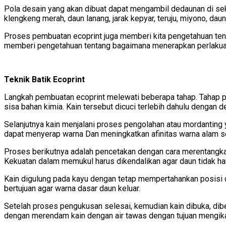
Pola desain yang akan dibuat dapat mengambil dedaunan di sekit
klengkeng merah, daun lanang, jarak kepyar, teruju, miyono, daun 
Proses pembuatan ecoprint juga memberi kita pengetahuan tentan
memberi pengetahuan tentang bagaimana menerapkan perlakuan 
Teknik Batik Ecoprint
Langkah pembuatan ecoprint melewati beberapa tahap. Tahap per
sisa bahan kimia. Kain tersebut dicuci terlebih dahulu dengan 
Selanjutnya kain menjalani proses pengolahan atau mordantin
dapat menyerap warna Dan meningkatkan afinitas warna alam s
Proses berikutnya adalah pencetakan dengan cara merentangkan 
Kekuatan dalam memukul harus dikendalikan agar daun tidak ha
Kain digulung pada kayu dengan tetap mempertahankan posisi d
bertujuan agar warna dasar daun keluar.
Setelah proses pengukusan selesai, kemudian kain dibuka, dibe
dengan merendam kain dengan air tawas dengan tujuan mengikat mo