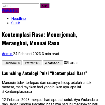
Watch Her
Headline
Suluh
Kontemplasi Rasa: Menerjemah,
Merangkai, Menuai Rasa
Admin
24 Februari 2023
3 min read
0
Shares
Facebook
0
Twitter/X
0
WhatsApp
0
Launching Antologi Puisi “Kontemplasi Rasa”
Manusia tidak terlepas dari rasanya, hidup adalah untuk
merasa, mari rayakan hari yang bukan apa-apa ini.
#Kontemplasirasa
12 Februari 2023 menjadi hari spesial untuk Ayu Wulandaru
dan Jenar Candria Bachtiar, pasalnya hari itu merupakan hari