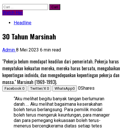
Cari
untuk:
Watch Her
Headline
30 Tahun Marsinah
Admin
8 Mei 2023
6 min read
"Pekerja belum mendapat keadilan dari pemerintah. Pekerja harus
menyatukan kekuatan mereka, mereka harus bersatu, mengabaikan
kepentingan individu, dan mengedepankan kepentingan pekerja dan
massa." Marsinah (1969-1993).
0
Shares
Facebook
0
Twitter/X
0
WhatsApp
0
“Aku melihat begitu banyak tangan berlumuran
darah….. Aku melihat bagaimana keserakahan
boleh terus berlangsung. Para pemilik modal
boleh terus mengeruk keuntungan, para manager
dan para pemegang kekuasaan boleh terus-
menerus bercengkerama diatas setiap tetes