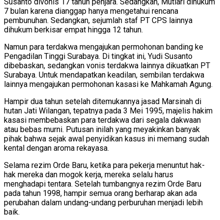
Susanto divonis 17 tahun penjara. Sedangkan, Mutiari dihukum
7 bulan karena dianggap hanya mengetahui rencana
pembunuhan. Sedangkan, sejumlah staf PT CPS lainnya
dihukum berkisar empat hingga 12 tahun.
Namun para terdakwa mengajukan permohonan banding ke
Pengadilan Tinggi Surabaya. Di tingkat ini, Yudi Susanto
dibebaskan, sedangkan vonis terdakwa lainnya dikuatkan PT
Surabaya. Untuk mendapatkan keadilan, sembilan terdakwa
lainnya mengajukan permohonan kasasi ke Mahkamah Agung.
Hampir dua tahun setelah ditemukannya jasad Marsinah di
hutan Jati Wilangan, tepatnya pada 3 Mei 1995, majelis hakim
kasasi membebaskan para terdakwa dari segala dakwaan
atau bebas murni. Putusan inilah yang meyakinkan banyak
pihak bahwa sejak awal penyidikan kasus ini memang sudah
kental dengan aroma rekayasa.
Selama rezim Orde Baru, ketika para pekerja menuntut hak-
hak mereka dan mogok kerja, mereka selalu harus
menghadapi tentara. Setelah tumbangnya rezim Orde Baru
pada tahun 1998, hampir semua orang berharap akan ada
perubahan dalam undang-undang perburuhan menjadi lebih
baik.