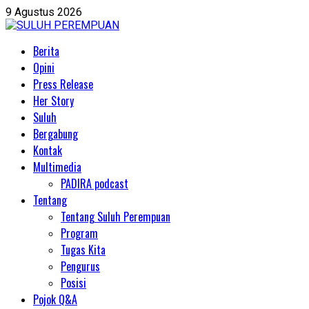
Skip
9 Agustus 2026
to
content
Primary
Berita
Menu
Opini
Press Release
Her Story
Suluh
Bergabung
Kontak
Multimedia
PADIRA podcast
Tentang
Tentang Suluh Perempuan
Program
Tugas Kita
Pengurus
Posisi
Pojok Q&A