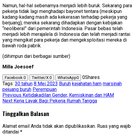
Namun, hal-hal sebenarnya menjadi lebih buruk. Sekarang para
pekerja tidak lagi menghadapi bayonet tentara (meskipun
kadang-kadang masih ada kekerasan terhadap pekerja yang
berjuang); mereka sekarang dihadapkan dengan kebijakan
“neoliberal” dari pemerintah Indonesia. Pasar bebas telah
menjadi lebih merajalela di Indonesia dan telah menjadi rantai
yang mengikat para pekerja dan mengeksploitasi mereka di
bawah roda pabrik.
(dihimpun dari berbagai sumber)
Milla Joesoef
0
Shares
Facebook
0
Twitter/X
0
WhatsApp
0
Tags:
30 tahun
8 Mei 2023
Buruh
kejahatan ham
marsinah
pejuang buruh
Perempuan
Post
Previous
Ketidakadilan Gender, Kemiskinan dan HAM
Next
Kerja Layak Bagi Pekerja Rumah Tangga
navigation
Tinggalkan Balasan
Alamat email Anda tidak akan dipublikasikan.
Ruas yang wajib
ditandai
*