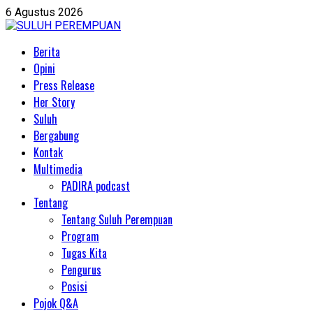
Skip
6 Agustus 2026
to
content
Primary
Berita
Menu
Opini
Press Release
Her Story
Suluh
Bergabung
Kontak
Multimedia
PADIRA podcast
Tentang
Tentang Suluh Perempuan
Program
Tugas Kita
Pengurus
Posisi
Pojok Q&A