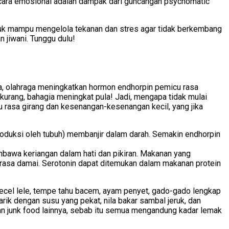
secara emosional adalah dampak dari guncangan psychomatic
untuk mampu mengelola tekanan dan stres agar tidak berkembang
 jiwani. Tunggu dulu!
ya, olahraga meningkatkan hormon endhorpin pemicu rasa
kurang, bahagia meningkat pula! Jadi, mengapa tidak mulai
cu rasa girang dan kesenangan-kesenangan kecil, yang jika
produksi oleh tubuh) membanjir dalam darah. Semakin endhorpin
bawa keriangan dalam hati dan pikiran. Makanan yang
 rasa damai. Serotonin dapat ditemukan dalam makanan protein
n. Pecel lele, tempe tahu bacem, ayam penyet, gado-gado lengkap
rik dengan susu yang pekat, nila bakar sambal jeruk, dan
dan junk food lainnya, sebab itu semua mengandung kadar lemak