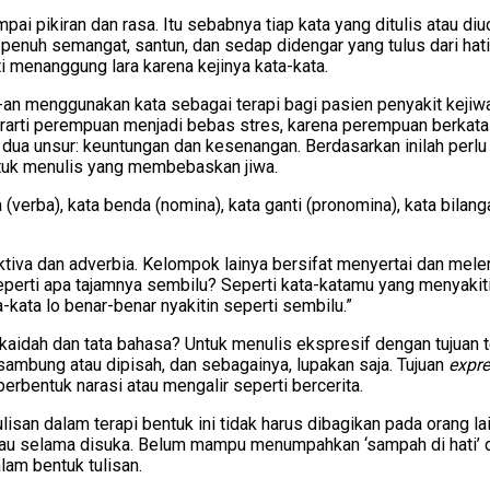
ai pikiran dan rasa. Itu sebabnya tiap kata yang ditulis atau d
 penuh semangat, santun, dan sedap didengar yang tulus dari hati
i menanggung lara karena kejinya kata-kata.
-an menggunakan kata sebagai terapi bagi pasien penyakit kejiw
berarti perempuan menjadi bebas stres, karena perempuan berkata-
a unsur: keuntungan dan kesenangan. Berdasarkan inilah perlu ba
untuk menulis yang membebaskan jiwa.
erba), kata benda (nomina), kata ganti (pronomina), kata bilangan
tiva dan adverbia. Kelompok lainya bersifat menyertai dan melen
rti apa tajamnya sembilu? Seperti kata-katamu yang menyakitiku.”
a-kata lo benar-benar nyakitin seperti sembilu.”
h kaidah dan tata bahasa? Untuk menulis ekspresif dengan tujuan
’ disambung atau dipisah, dan sebagainya, lupakan saja. Tujuan
expre
berbentuk narasi atau mengalir seperti bercerita.
Tulisan dalam terapi bentuk ini tidak harus dibagikan pada orang 
 Atau selama disuka. Belum mampu menumpahkan ‘sampah di hati’
lam bentuk tulisan.