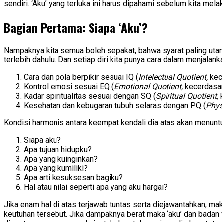
sendiri. ‘Aku’ yang terluka ini harus dipahami sebelum kita mela
Bagian Pertama: Siapa ‘Aku’?
Nampaknya kita semua boleh sepakat, bahwa syarat paling utam
terlebih dahulu. Dan setiap diri kita punya cara dalam menjalanka
Cara dan pola berpikir sesuai IQ (
Intelectual Quotient,
kec
Kontrol emosi sesuai EQ (
Emotional Quotient,
kecerdasan
Kadar spiritualitas sesuai dengan SQ (
Spiritual Quotient,
k
Kesehatan dan kebugaran tubuh selaras dengan PQ (
Phys
Kondisi harmonis antara keempat kendali dia atas akan menuntun ‘
Siapa aku?
Apa tujuan hidupku?
Apa yang kuinginkan?
Apa yang kumiliki?
Apa arti kesuksesan bagiku?
Hal atau nilai seperti apa yang aku hargai?
Jika enam hal di atas terjawab tuntas serta diejawantahkan, mak
keutuhan tersebut. Jika dampaknya berat maka ‘aku’ dan badan 