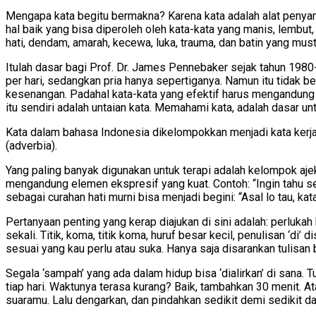
Mengapa kata begitu bermakna? Karena kata adalah alat penyamp
hal baik yang bisa diperoleh oleh kata-kata yang manis, lembut,
hati, dendam, amarah, kecewa, luka, trauma, dan batin yang must
Itulah dasar bagi Prof. Dr. James Pennebaker sejak tahun 1980
per hari, sedangkan pria hanya sepertiganya. Namun itu tidak 
kesenangan. Padahal kata-kata yang efektif harus mengandung du
itu sendiri adalah untaian kata. Memahami kata, adalah dasar 
Kata dalam bahasa Indonesia dikelompokkan menjadi kata kerja (v
(adverbia).
Yang paling banyak digunakan untuk terapi adalah kelompok ajek
mengandung elemen ekspresif yang kuat. Contoh: “Ingin tahu sepe
sebagai curahan hati murni bisa menjadi begini: “Asal lo tau, kat
Pertanyaan penting yang kerap diajukan di sini adalah: perluka
sekali. Titik, koma, titik koma, huruf besar kecil, penulisan ‘di
sesuai yang kau perlu atau suka. Hanya saja disarankan tulisan 
Segala ‘sampah’ yang ada dalam hidup bisa ‘dialirkan’ di sana. 
tiap hari. Waktunya terasa kurang? Baik, tambahkan 30 menit.
suaramu. Lalu dengarkan, dan pindahkan sedikit demi sedikit da