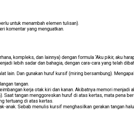
a perlu untuk menambah elemen tulisan).
eri komentar yang menguatkan.
rhana, kompleks, dan lainnya) dengan formula ‘Aku pikir, aku har
njadi lebih sadar dan bahagia, dengan cara-cara yang telah dibah
lat lain. Dan gunakan huruf kursif (miring bersambung). Mengapa
langan tangan.
angan kerja otak kiri dan kanan. Akibatnya memori menjadi aktif,
n). Saat tangan menggoreskan huruf di atas kertas, mata pena be
 tertuang di atas kertas.
nak-anak. Sebab menulis kursif menghasilkan gerakan tangan ha