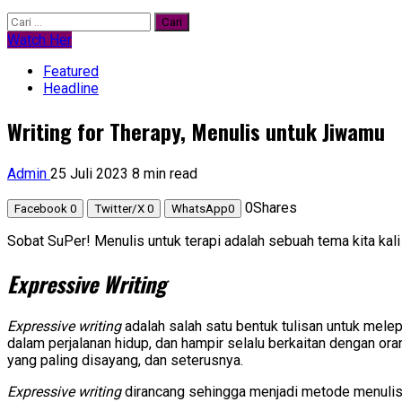
Cari
untuk:
Watch Her
Featured
Headline
Writing for Therapy, Menulis untuk Jiwamu
Admin
25 Juli 2023
8 min read
0
Shares
Facebook
0
Twitter/X
0
WhatsApp
0
Sobat SuPer! Menulis untuk terapi adalah sebuah tema kita kali 
Expressive Writing
Expressive writing
adalah salah satu bentuk tulisan untuk melep
dalam perjalanan hidup, dan hampir selalu berkaitan dengan orang
yang paling disayang, dan seterusnya.
Expressive writing
dirancang sehingga menjadi metode menulis