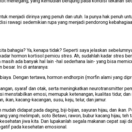
ot-otot menegang, yang kemudian berujung pada kondisi tekanan 
 untuk menjadi dirinya yang penuh dan utuh. Ia punya hak penuh 
disi rawagi sedemikian rupa yang menjadi pendorong kebahagiaan
ita bahagia? Ya, kenapa tidak? Seperti saya jelaskan sebelumn
adar hormon kortisol pemicu stres. Ah, sudahlah kadar stres ber
ta masih ada banyak hal lain -hal sederhana lain- yang bisa memi
esar. Ini di antaranya:
a biaya. Dengan tertawa, hormon endhorpin (morfin alami yang di
gan, syaraf dan otak, serta meningkatkan neurotransmitter pem
i menstabilkan emosi, memupuk ketenangan, kualitas tidur, dan
 ikan, kacang-kacangan, susu, keju, telur, dan jamur.
n mudah didapat pada daging, biji-bijian, sayuran hijau, dan ika
g yang melimpah, soto Betawi, rawon, bubur kacang hijau, teh ta
kesehatan jiwa kita. Dan lupakanlah segala makanan cepat saji 
egatif pada kesehatan emosional.