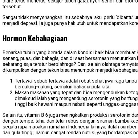
diare terus menerus, sekujur tubuh gatal, nyeri sendi, dan ot
tersebut.
Sangat tidak menyenangkan. Itu sebabnya ‘aku’ perlu ‘dibantu’
menjadi depresi. Ia juga punya hak utuh untuk mendapatkan kon
Hormon Kebahagiaan
Benarkah tubuh yang berada dalam kondisi baik bisa membuat k
senang, puas, dan bahagia, dan di saat bersamaan menurunkan k
sekarang saja teratur berolahraga? Dan, selain olahraga ternya
dikumpulkan dengan tekun bisa menumpuk menjadi kebahagiaan b
Tertawa, sebab tertawa adalah obat sehat jiwa raga tanp
bergulung-gulung, semakin bahagia pula kita.
Makan makanan yang tepat dan bisa mengendurkan ketegan
dimaksud ialah yang mengandung serotonin yang berfungs
tinggi baik hewani maupun nabati seperti unggas-unggasan,
Selain itu, vitamin B 6 juga meningkatkan produksi serotonin da
dengan tempe, tahu, dan telur rebus dengan siraman bumbu kacan
segala rupa masakan rumahan Indonesia lainnya, itulah sumber 
dan gula tinggi, namun sangat rendah nutrisi yang berdampak n