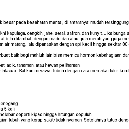
k besar pada kesehatan mental, di antaranya: mudah tersinggung
 kapulaga, cengkih, jahe, serai, safron, dan kunyit. Jika bunga 
t bila ditambah dengan madu dan atau gula merah yang juga mem
 matang, lalu dipanaskan dengan api kecil hingga sekitar 80-90
buat baik bagi mahluk lain bisa memicu hormon kebahagiaan da
t, adik, tanaman, atau hewan peliharaan.
 relaksasi. Bahkan merawat tubuh dengan cara memakai lulur, kri
menegang.
 5 kali.
melebar seperti kipas hingga hitungan sepuluh.
bagian tubuh yang kerap sakit/tidak nyaman. Setelahnya tutup deng