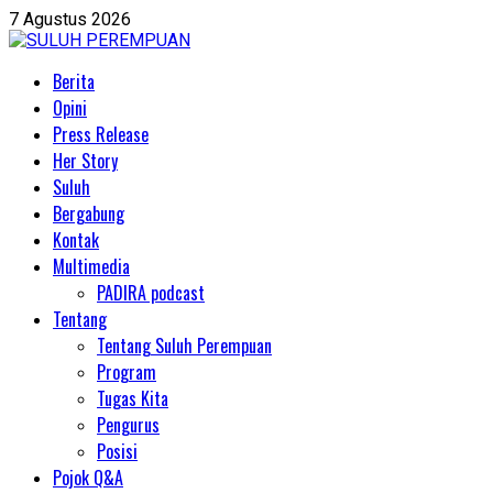
Skip
7 Agustus 2026
to
content
Primary
Berita
Menu
Opini
Press Release
Her Story
Suluh
Bergabung
Kontak
Multimedia
PADIRA podcast
Tentang
Tentang Suluh Perempuan
Program
Tugas Kita
Pengurus
Posisi
Pojok Q&A