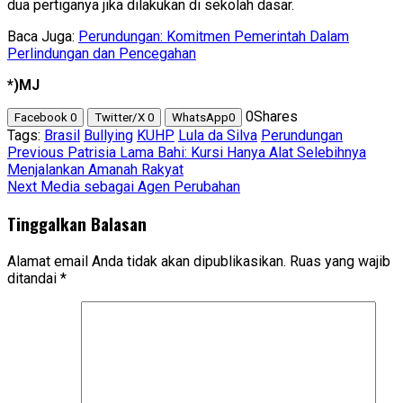
dua pertiganya jika dilakukan di sekolah dasar.
Baca Juga:
Perundungan: Komitmen Pemerintah Dalam
Perlindungan dan Pencegahan
*)MJ
0
Shares
Facebook
0
Twitter/X
0
WhatsApp
0
Tags:
Brasil
Bullying
KUHP
Lula da Silva
Perundungan
Post
Previous
Patrisia Lama Bahi: Kursi Hanya Alat Selebihnya
Menjalankan Amanah Rakyat
navigation
Next
Media sebagai Agen Perubahan
Tinggalkan Balasan
Alamat email Anda tidak akan dipublikasikan.
Ruas yang wajib
ditandai
*