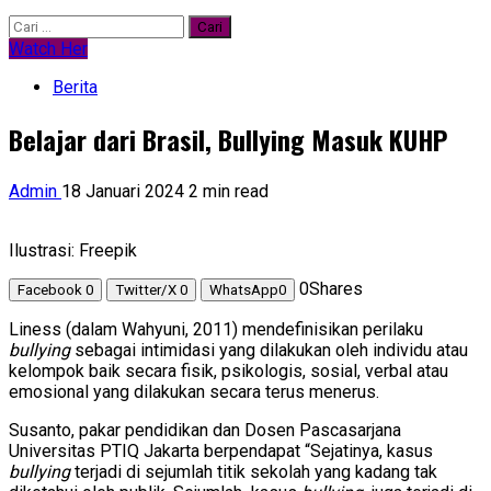
Cari
untuk:
Watch Her
Berita
Belajar dari Brasil, Bullying Masuk KUHP
Admin
18 Januari 2024
2 min read
Ilustrasi: Freepik
0
Shares
Facebook
0
Twitter/X
0
WhatsApp
0
Liness (dalam Wahyuni, 2011) mendefinisikan perilaku
bullying
sebagai intimidasi yang dilakukan oleh individu atau
kelompok baik secara fisik, psikologis, sosial, verbal atau
emosional yang dilakukan secara terus menerus.
Susanto, pakar pendidikan dan Dosen Pascasarjana
Universitas PTIQ Jakarta berpendapat “Sejatinya, kasus
bullying
terjadi di sejumlah titik sekolah yang kadang tak