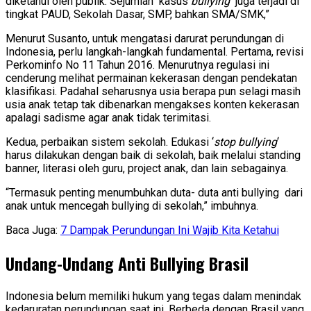
diketahui oleh publik. Sejumlah kasus
bullying
juga terjadi di
tingkat PAUD, Sekolah Dasar, SMP, bahkan SMA/SMK,”
Menurut Susanto, untuk mengatasi darurat perundungan di
Indonesia, perlu langkah-langkah fundamental. Pertama, revisi
Perkominfo No 11 Tahun 2016. Menurutnya regulasi ini
cenderung melihat permainan kekerasan dengan pendekatan
klasifikasi. Padahal seharusnya usia berapa pun selagi masih
usia anak tetap tak dibenarkan mengakses konten kekerasan
apalagi sadisme agar anak tidak terimitasi.
Kedua, perbaikan sistem sekolah. Edukasi ‘
stop bullying
‘
harus dilakukan dengan baik di sekolah, baik melalui standing
banner, literasi oleh guru, project anak, dan lain sebagainya.
“Termasuk penting menumbuhkan duta- duta anti bullying dari
anak untuk mencegah bullying di sekolah,” imbuhnya.
Baca Juga:
7 Dampak Perundungan Ini Wajib Kita Ketahui
Undang-Undang Anti Bullying Brasil
Indonesia belum memiliki hukum yang tegas dalam menindak
kedaruratan perundungan saat ini. Berbeda dengan Brasil yang