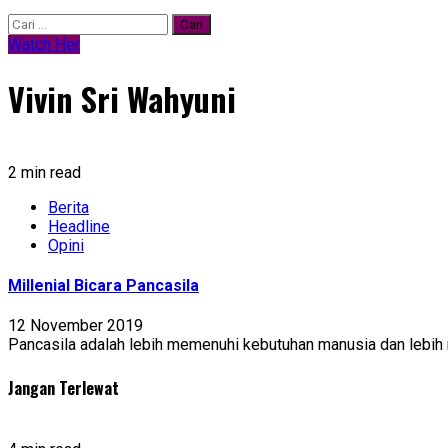
Cari
untuk:
Watch Her
Vivin Sri Wahyuni
2 min read
Berita
Headline
Opini
Millenial Bicara Pancasila
12 November 2019
Pancasila adalah lebih memenuhi kebutuhan manusia dan lebi
Jangan Terlewat