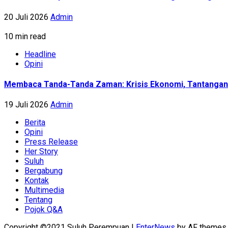
20 Juli 2026
Admin
10 min read
Headline
Opini
Membaca Tanda-Tanda Zaman: Krisis Ekonomi, Tantanga
19 Juli 2026
Admin
Berita
Opini
Press Release
Her Story
Suluh
Bergabung
Kontak
Multimedia
Tentang
Pojok Q&A
Copyright ©2021 Suluh Perempuan
|
EnterNews
by AF themes.