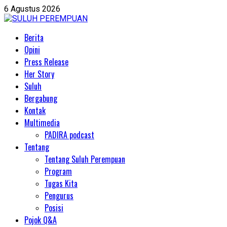
Skip
6 Agustus 2026
to
content
Primary
Berita
Menu
Opini
Press Release
Her Story
Suluh
Bergabung
Kontak
Multimedia
PADIRA podcast
Tentang
Tentang Suluh Perempuan
Program
Tugas Kita
Pengurus
Posisi
Pojok Q&A