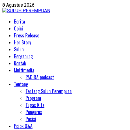
Skip
8 Agustus 2026
to
content
Primary
Berita
Menu
Opini
Press Release
Her Story
Suluh
Bergabung
Kontak
Multimedia
PADIRA podcast
Tentang
Tentang Suluh Perempuan
Program
Tugas Kita
Pengurus
Posisi
Pojok Q&A