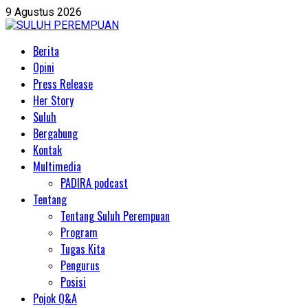
Skip
9 Agustus 2026
to
content
Primary
Berita
Menu
Opini
Press Release
Her Story
Suluh
Bergabung
Kontak
Multimedia
PADIRA podcast
Tentang
Tentang Suluh Perempuan
Program
Tugas Kita
Pengurus
Posisi
Pojok Q&A