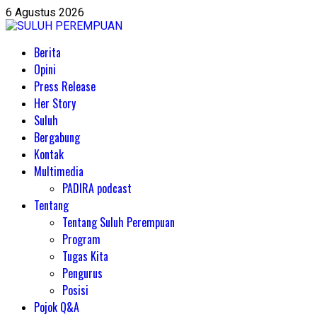
Skip
6 Agustus 2026
to
content
Primary
Berita
Menu
Opini
Press Release
Her Story
Suluh
Bergabung
Kontak
Multimedia
PADIRA podcast
Tentang
Tentang Suluh Perempuan
Program
Tugas Kita
Pengurus
Posisi
Pojok Q&A