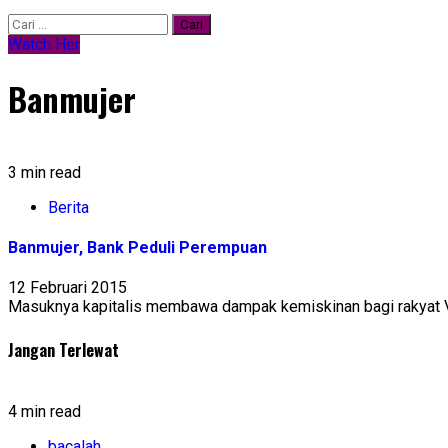
Cari
untuk:
Watch Her
Banmujer
3 min read
Berita
Banmujer, Bank Peduli Perempuan
12 Februari 2015
Masuknya kapitalis membawa dampak kemiskinan bagi rakyat Ve
Jangan Terlewat
4 min read
bacalah