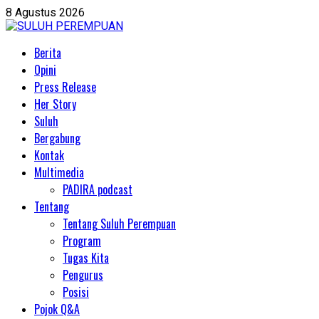
Skip
8 Agustus 2026
to
content
Primary
Berita
Menu
Opini
Press Release
Her Story
Suluh
Bergabung
Kontak
Multimedia
PADIRA podcast
Tentang
Tentang Suluh Perempuan
Program
Tugas Kita
Pengurus
Posisi
Pojok Q&A