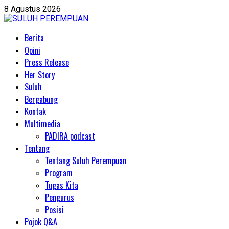
Skip
8 Agustus 2026
to
content
Primary
Berita
Menu
Opini
Press Release
Her Story
Suluh
Bergabung
Kontak
Multimedia
PADIRA podcast
Tentang
Tentang Suluh Perempuan
Program
Tugas Kita
Pengurus
Posisi
Pojok Q&A