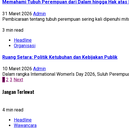
Memahami Tubuh Perempuan dari Dalam hingga Hak atas 
31 Maret 2026
Admin
Pembicaraan tentang tubuh perempuan sering kali dipenuhi mito
3 min read
Headline
Organisasi
Ruang Setara: Politik Ketubuhan dan Kebijakan Publik
10 Maret 2026
Admin
Dalam rangka International Women’s Day 2026, Suluh Perempuan
Paginasi
1
2
3
Next
pos
Jangan Terlewat
4 min read
Headline
Wawancara