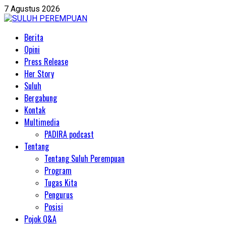
Skip
7 Agustus 2026
to
content
Primary
Berita
Menu
Opini
Press Release
Her Story
Suluh
Bergabung
Kontak
Multimedia
PADIRA podcast
Tentang
Tentang Suluh Perempuan
Program
Tugas Kita
Pengurus
Posisi
Pojok Q&A