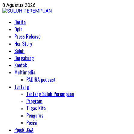
Skip
8 Agustus 2026
to
content
Primary
Berita
Menu
Opini
Press Release
Her Story
Suluh
Bergabung
Kontak
Multimedia
PADIRA podcast
Tentang
Tentang Suluh Perempuan
Program
Tugas Kita
Pengurus
Posisi
Pojok Q&A