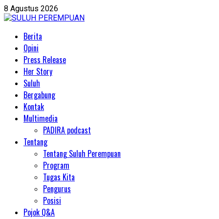
Skip
8 Agustus 2026
to
content
Primary
Berita
Menu
Opini
Press Release
Her Story
Suluh
Bergabung
Kontak
Multimedia
PADIRA podcast
Tentang
Tentang Suluh Perempuan
Program
Tugas Kita
Pengurus
Posisi
Pojok Q&A