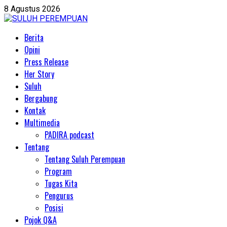
Skip
8 Agustus 2026
to
content
Primary
Berita
Menu
Opini
Press Release
Her Story
Suluh
Bergabung
Kontak
Multimedia
PADIRA podcast
Tentang
Tentang Suluh Perempuan
Program
Tugas Kita
Pengurus
Posisi
Pojok Q&A