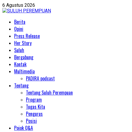
Skip
6 Agustus 2026
to
content
Primary
Berita
Menu
Opini
Press Release
Her Story
Suluh
Bergabung
Kontak
Multimedia
PADIRA podcast
Tentang
Tentang Suluh Perempuan
Program
Tugas Kita
Pengurus
Posisi
Pojok Q&A