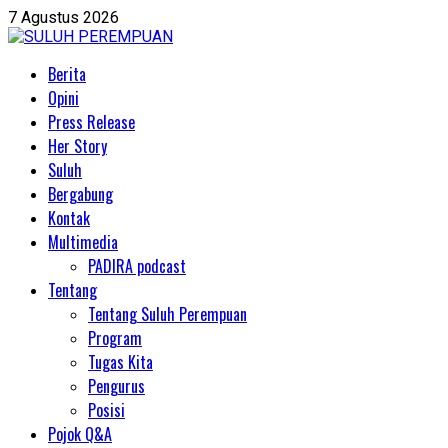
Skip
7 Agustus 2026
to
content
Primary
Berita
Menu
Opini
Press Release
Her Story
Suluh
Bergabung
Kontak
Multimedia
PADIRA podcast
Tentang
Tentang Suluh Perempuan
Program
Tugas Kita
Pengurus
Posisi
Pojok Q&A