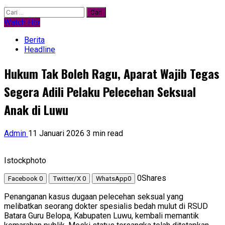
Cari
untuk:
Watch Her
Berita
Headline
Hukum Tak Boleh Ragu, Aparat Wajib Tegas
Segera Adili Pelaku Pelecehan Seksual
Anak di Luwu
Admin
11 Januari 2026
3 min read
Istockphoto
0
Shares
Facebook
0
Twitter/X
0
WhatsApp
0
Penanganan kasus dugaan pelecehan seksual yang
melibatkan seorang dokter spesialis bedah mulut di RSUD
Batara Guru Belopa, Kabupaten Luwu, kembali memantik