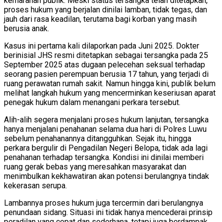
kemarahan publik. Meski status tersangka telah ditetapkan,
proses hukum yang berjalan dinilai lamban, tidak tegas, dan
jauh dari rasa keadilan, terutama bagi korban yang masih
berusia anak.
Kasus ini pertama kali dilaporkan pada Juni 2025. Dokter
berinisial JHS resmi ditetapkan sebagai tersangka pada 25
September 2025 atas dugaan pelecehan seksual terhadap
seorang pasien perempuan berusia 17 tahun, yang terjadi di
ruang perawatan rumah sakit. Namun hingga kini, publik belum
melihat langkah hukum yang mencerminkan keseriusan aparat
penegak hukum dalam menangani perkara tersebut.
Alih-alih segera menjalani proses hukum lanjutan, tersangka
hanya menjalani penahanan selama dua hari di Polres Luwu
sebelum penahanannya ditangguhkan. Sejak itu, hingga
perkara bergulir di Pengadilan Negeri Belopa, tidak ada lagi
penahanan terhadap tersangka. Kondisi ini dinilai memberi
ruang gerak bebas yang meresahkan masyarakat dan
menimbulkan kekhawatiran akan potensi berulangnya tindak
kekerasan serupa.
Lambannya proses hukum juga tercermin dari berulangnya
penundaan sidang. Situasi ini tidak hanya mencederai prinsip
peradilan yang cepat dan sederhana, tetapi juga berdampak