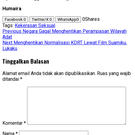
Humaira
0
Shares
Facebook
0
Twitter/X
0
WhatsApp
0
Tags:
Kekerasan Seksual
Post
Previous
Negara Gagal Menghentikan Perampasan Wilayah
Adat
navigation
Next
Menghentikan Normalisasi KDRT Lewat Film Suamiku,
Lukaku
Tinggalkan Balasan
Alamat email Anda tidak akan dipublikasikan.
Ruas yang wajib
ditandai
*
Komentar
*
Nama
*