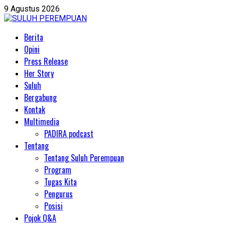
Skip
9 Agustus 2026
to
content
Primary
Berita
Menu
Opini
Press Release
Her Story
Suluh
Bergabung
Kontak
Multimedia
PADIRA podcast
Tentang
Tentang Suluh Perempuan
Program
Tugas Kita
Pengurus
Posisi
Pojok Q&A