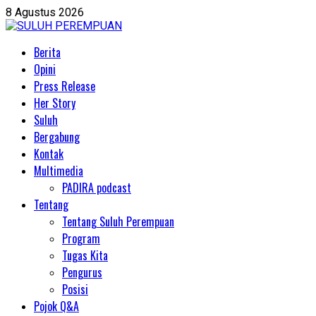
Skip
8 Agustus 2026
to
content
Primary
Berita
Menu
Opini
Press Release
Her Story
Suluh
Bergabung
Kontak
Multimedia
PADIRA podcast
Tentang
Tentang Suluh Perempuan
Program
Tugas Kita
Pengurus
Posisi
Pojok Q&A