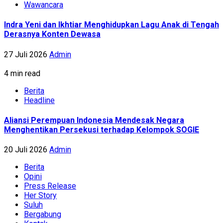
Wawancara
Indra Yeni dan Ikhtiar Menghidupkan Lagu Anak di Tengah
Derasnya Konten Dewasa
27 Juli 2026
Admin
4 min read
Berita
Headline
Aliansi Perempuan Indonesia Mendesak Negara
Menghentikan Persekusi terhadap Kelompok SOGIE
20 Juli 2026
Admin
Berita
Opini
Press Release
Her Story
Suluh
Bergabung