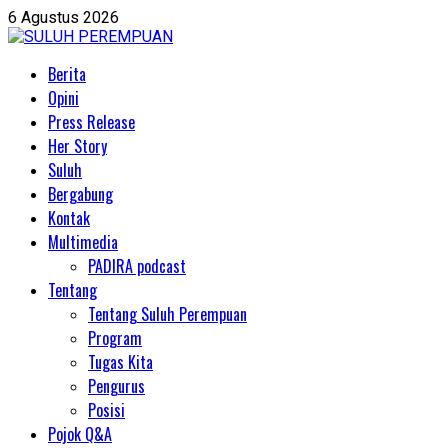
Skip
6 Agustus 2026
to
content
Primary
Berita
Menu
Opini
Press Release
Her Story
Suluh
Bergabung
Kontak
Multimedia
PADIRA podcast
Tentang
Tentang Suluh Perempuan
Program
Tugas Kita
Pengurus
Posisi
Pojok Q&A