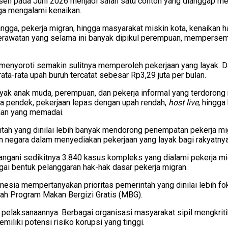
sen pada Juni 2026 menjadi salah satu contoh yang dianggap m
juga mengalami kenaikan.
tangga, pekerja migran, hingga masyarakat miskin kota, kenaika
erawatan yang selama ini banyak dipikul perempuan, mempersemp
a menyoroti semakin sulitnya memperoleh pekerjaan yang layak. 
ta-rata upah buruh tercatat sebesar Rp3,29 juta per bulan.
ak anak muda, perempuan, dan pekerja informal yang terdorong 
gka pendek, pekerjaan lepas dengan upah rendah,
host live
, hingga
aan yang memadai.
ntah yang dinilai lebih banyak mendorong penempatan pekerja mi
n negara dalam menyediakan pekerjaan yang layak bagi rakyatnya
gani sedikitnya 3.840 kasus kompleks yang dialami pekerja mi
gai bentuk pelanggaran hak-hak dasar pekerja migran.
onesia mempertanyakan prioritas pemerintah yang dinilai lebih 
alah Program Makan Bergizi Gratis (MBG).
pelaksanaannya. Berbagai organisasi masyarakat sipil mengkriti
miliki potensi risiko korupsi yang tinggi.