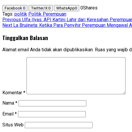
0
Shares
Facebook
0
Twitter/X
0
WhatsApp
0
Tags:
politik
Politik Perempuan
Post
Previous
Ulfa Ilyas: API Kartini Lahir dari Keresahan Perempu
Next
La Brujineta: Ketika Para Penyihir Perempuan Mengawal A
navigation
Tinggalkan Balasan
Alamat email Anda tidak akan dipublikasikan.
Ruas yang wajib d
Komentar
*
Nama
*
Email
*
Situs Web