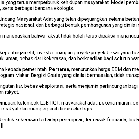
kologis yang terus memperburuk kehidupan masyarakat. Model pe
p, serta berbagai bencana ekologis.
ndang Masyarakat Adat yang telah diperjuangkan selama bertah
ategis nasional, dan berbagai bentuk pembangunan yang dinilai
ia menegaskan bahwa rakyat tidak boleh terus dipaksa menanggu
pentingan elit, investor, maupun proyek-proyek besar yang tida
, aman, bebas dari kekerasan, dan berkeadilan bagi seluruh war
ama kepada pemerintah.
Pertama
, menurunkan harga BBM dan men
gram Makan Bergizi Gratis yang dinilai bermasalah, tidak transpa
gutan liar, bebas eksploitasi, serta menjamin perlindungan bagi
an rakyat.
empuan, kelompok LGBTIQ+, masyarakat adat, pekerja migran, peta
p rakyat dan memperparah krisis ekologis.
entuk kekerasan terhadap perempuan, termasuk femisida, tindak
[]