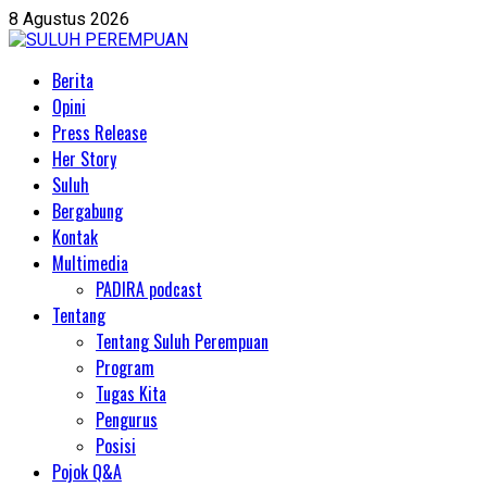
Skip
8 Agustus 2026
to
content
Primary
Berita
Menu
Opini
Press Release
Her Story
Suluh
Bergabung
Kontak
Multimedia
PADIRA podcast
Tentang
Tentang Suluh Perempuan
Program
Tugas Kita
Pengurus
Posisi
Pojok Q&A