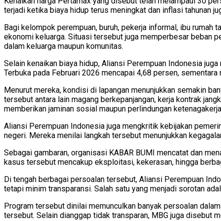
Kenaikan harga Pertamax yang disebut telah melampaui 30 per
terjadi ketika biaya hidup terus meningkat dan inflasi tahunan 
Bagi kelompok perempuan, buruh, pekerja informal, ibu rumah 
ekonomi keluarga. Situasi tersebut juga memperbesar beban p
dalam keluarga maupun komunitas.
Selain kenaikan biaya hidup, Aliansi Perempuan Indonesia jug
Terbuka pada Februari 2026 mencapai 4,68 persen, sementara ra
Menurut mereka, kondisi di lapangan menunjukkan semakin bany
tersebut antara lain magang berkepanjangan, kerja kontrak jan
memberikan jaminan sosial maupun perlindungan ketenagakerj
Aliansi Perempuan Indonesia juga mengkritik kebijakan pemeri
negeri. Mereka menilai langkah tersebut menunjukkan kegagala
Sebagai gambaran, organisasi KABAR BUMI mencatat dan menan
kasus tersebut mencakup eksploitasi, kekerasan, hingga berba
Di tengah berbagai persoalan tersebut, Aliansi Perempuan Ind
tetapi minim transparansi. Salah satu yang menjadi sorotan ad
Program tersebut dinilai memunculkan banyak persoalan dalam 
tersebut. Selain dianggap tidak transparan, MBG juga disebut me