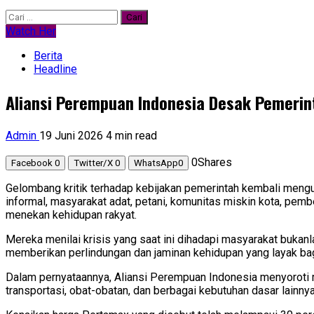
Cari
untuk:
Watch Her
Berita
Headline
Aliansi Perempuan Indonesia Desak Pemerin
Admin
19 Juni 2026
4 min read
0
Shares
Facebook
0
Twitter/X
0
WhatsApp
0
Gelombang kritik terhadap kebijakan pemerintah kembali menguat
informal, masyarakat adat, petani, komunitas miskin kota, pem
menekan kehidupan rakyat.
Mereka menilai krisis yang saat ini dihadapi masyarakat bukanl
memberikan perlindungan dan jaminan kehidupan yang layak ba
Dalam pernyataannya, Aliansi Perempuan Indonesia menyoroti me
transportasi, obat-obatan, dan berbagai kebutuhan dasar lainn