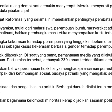
menilai ruang demokrasi semakin menyempit. Mereka menyoroti 
ki jabatan sipil.
at Reformasi yang selama ini menekankan pentingnya pembatasa
arakat, mulai dari mahasiswa, perempuan, buruh, masyarakat ad
inalisasi, bahkan pembungkaman ketika menyampaikan kritik terh
ngka kekerasan terhadap perempuan yang hingga kini belum dita
kasi sebagai kasus kekerasan berbasis gender terhadap peremp
yak dilaporkan. Di saat yang sama, pemantauan media yang di
 Dari jumlah tersebut, sebanyak 239 kasus teridentifikasi seb
kkan bahwa perempuan tidak hanya menghadapi ancaman pemiskin
dampak dari ketimpangan sosial, budaya patriarki yang mengakar,
si dan pengalihan isu politik. Berbagai daerah dinilai terus me
.
kan bagaimana kelompok minoritas kerap dijadikan sasaran politi