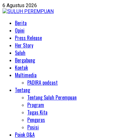
Skip
6 Agustus 2026
to
content
Primary
Berita
Menu
Opini
Press Release
Her Story
Suluh
Bergabung
Kontak
Multimedia
PADIRA podcast
Tentang
Tentang Suluh Perempuan
Program
Tugas Kita
Pengurus
Posisi
Pojok Q&A