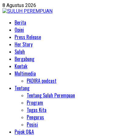
Skip
8 Agustus 2026
to
content
Primary
Berita
Menu
Opini
Press Release
Her Story
Suluh
Bergabung
Kontak
Multimedia
PADIRA podcast
Tentang
Tentang Suluh Perempuan
Program
Tugas Kita
Pengurus
Posisi
Pojok Q&A