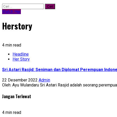
Cari
untuk:
Watch Her
Herstory
4 min read
Headline
Her Story
Sri Astari Rasjid: Seniman dan Diplomat Perempuan Indon
22 Desember 2022
Admin
Oleh: Ayu Wulandaru Sri Astari Rasjid adalah seorang perempuan
Jangan Terlewat
4 min read