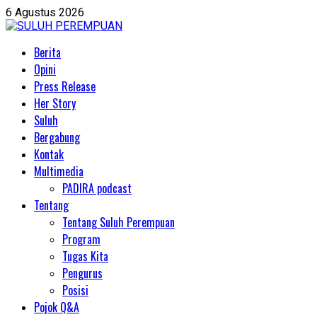
Skip
6 Agustus 2026
to
content
Primary
Berita
Menu
Opini
Press Release
Her Story
Suluh
Bergabung
Kontak
Multimedia
PADIRA podcast
Tentang
Tentang Suluh Perempuan
Program
Tugas Kita
Pengurus
Posisi
Pojok Q&A