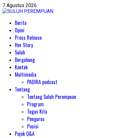
Skip
7 Agustus 2026
to
content
Primary
Berita
Menu
Opini
Press Release
Her Story
Suluh
Bergabung
Kontak
Multimedia
PADIRA podcast
Tentang
Tentang Suluh Perempuan
Program
Tugas Kita
Pengurus
Posisi
Pojok Q&A