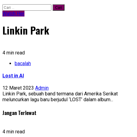
Cari
untuk:
Watch Her
Linkin Park
4 min read
bacalah
Lost in AI
12 Maret 2023
Admin
Linkin Park, sebuah band termana dari Amerika Serikat
meluncurkan lagu baru berjudul ‘LOST’ dalam album...
Jangan Terlewat
4 min read