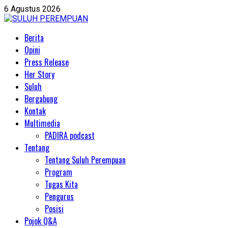
Skip
6 Agustus 2026
to
content
Primary
Berita
Menu
Opini
Press Release
Her Story
Suluh
Bergabung
Kontak
Multimedia
PADIRA podcast
Tentang
Tentang Suluh Perempuan
Program
Tugas Kita
Pengurus
Posisi
Pojok Q&A