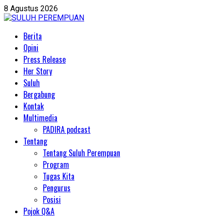
Skip
8 Agustus 2026
to
content
Primary
Berita
Menu
Opini
Press Release
Her Story
Suluh
Bergabung
Kontak
Multimedia
PADIRA podcast
Tentang
Tentang Suluh Perempuan
Program
Tugas Kita
Pengurus
Posisi
Pojok Q&A