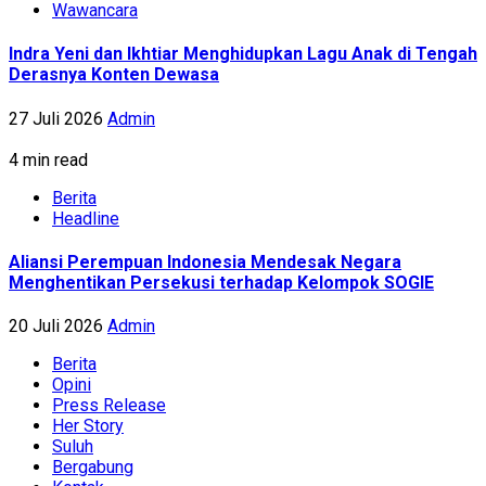
Wawancara
Indra Yeni dan Ikhtiar Menghidupkan Lagu Anak di Tengah
Derasnya Konten Dewasa
27 Juli 2026
Admin
4 min read
Berita
Headline
Aliansi Perempuan Indonesia Mendesak Negara
Menghentikan Persekusi terhadap Kelompok SOGIE
20 Juli 2026
Admin
Berita
Opini
Press Release
Her Story
Suluh
Bergabung