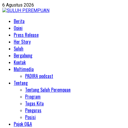
Skip
6 Agustus 2026
to
content
Primary
Berita
Menu
Opini
Press Release
Her Story
Suluh
Bergabung
Kontak
Multimedia
PADIRA podcast
Tentang
Tentang Suluh Perempuan
Program
Tugas Kita
Pengurus
Posisi
Pojok Q&A