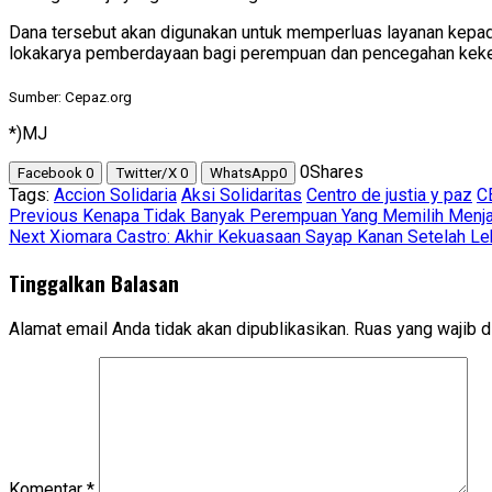
Dana tersebut akan digunakan untuk memperluas layanan kepada
lokakarya pemberdayaan bagi perempuan dan pencegahan kekera
Sumber: Cepaz.org
*)MJ
0
Shares
Facebook
0
Twitter/X
0
WhatsApp
0
Tags:
Accion Solidaria
Aksi Solidaritas
Centro de justia y paz
C
Post
Previous
Kenapa Tidak Banyak Perempuan Yang Memilih Menjad
Next
Xiomara Castro: Akhir Kekuasaan Sayap Kanan Setelah Le
navigation
Tinggalkan Balasan
Alamat email Anda tidak akan dipublikasikan.
Ruas yang wajib d
Komentar
*