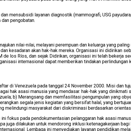
s dan mensubsidi layanan diagnostik (mammografi, USG payudara,
a dan pengobatan.
majukan nilai-nilai, melayani perempuan dan keluarga yang pali
n dan kesadaran akan hak-hak mereka. Organisasi ini didirikan se
e los Ríos, dan sejak Didirikan, organisasi ini telah bekerja se
rganisasi internasional dapat memberikan tindakan perlindungan 
erdaftar di Venezuela pada tanggal 24 November 2000. Misi dan t
sebagai hak asasi manusia yang mendasar. hak-hak yang dinikmat
ela; b) Merangsang dan memfasilitasi pengumpulan yang obyektif da
erangkan segala jenis kegiatan yang bersifat halal, yang bertuj
ng melindungi masyarakat dari diskriminasi berdasarkan orientas
 ini fokus pada pendokumentasian pelanggaran hak asasi manus
erupa juga dilakukan untuk mendorong inklusi ketenagakerjaan b
nternasional. Lembaga ini menyediakan layanan pendidikan melal