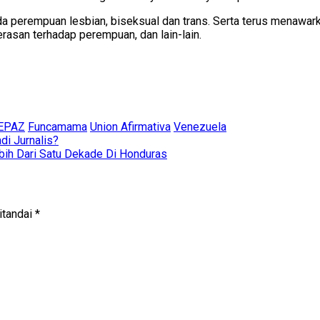
 perempuan lesbian, biseksual dan trans. Serta terus menawarka
san terhadap perempuan, dan lain-lain.
EPAZ
Funcamama
Union Afirmativa
Venezuela
i Jurnalis?
bih Dari Satu Dekade Di Honduras
itandai
*