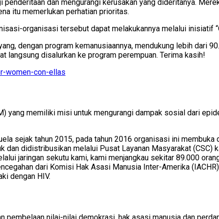
penderitaan dan mengurangi kerusakan yang dideritanya. Merek
na itu memerlukan perhatian prioritas.
nisasi-organisasi tersebut dapat melakukannya melalui inisiatif
i yang, dengan program kemanusiaannya, mendukung lebih dari 9
at langsung disalurkan ke program perempuan. Terima kasih!
or-women-con-ellas
M) yang memiliki misi untuk mengurangi dampak sosial dari epid
uela sejak tahun 2015, pada tahun 2016 organisasi ini membuka 
 dan didistribusikan melalui Pusat Layanan Masyarakat (CSC) 
elalui jaringan sekutu kami, kami menjangkau sekitar 89.000 or
ncegahan dari Komisi Hak Asasi Manusia Inter-Amerika (IACHR) u
aki dengan HIV.
n pembelaan nilai-nilai demokrasi, hak asasi manusia dan perdam