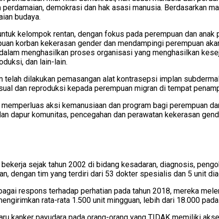
n perdamaian, demokrasi dan hak asasi manusia. Berdasarkan ma
aian budaya.
 untuk kelompok rentan, dengan fokus pada perempuan dan ana
mpuan korban kekerasan gender dan mendampingi perempuan akar
alam menghasilkan proses organisasi yang menghasilkan keseja
uksi, dan lain-lain.
ain telah dilakukan pemasangan alat kontrasepsi implan subderma
sual dan reproduksi kepada perempuan migran di tempat penamp
dan memperluas aksi kemanusiaan dan program bagi perempuan d
 dan dapur komunitas, pencegahan dan perawatan kekerasan gende
ekerja sejak tahun 2002 di bidang kesadaran, diagnosis, pen
n, dengan tim yang terdiri dari 53 dokter spesialis dan 5 unit dia
bagai respons terhadap perhatian pada tahun 2018, mereka me
mengirimkan rata-rata 1.500 unit mingguan, lebih dari 18.000 pada 
ru kanker payudara pada orang-orang yang TIDAK memiliki aks