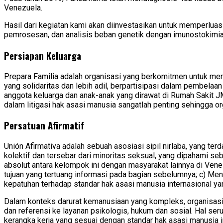
Venezuela.
Hasil dari kegiatan kami akan diinvestasikan untuk memperlua
pemrosesan, dan analisis beban genetik dengan imunostokimi
Persiapan Keluarga
Prepara Familia adalah organisasi yang berkomitmen untuk me
yang solidaritas dan lebih adil, berpartisipasi dalam pembelaa
anggota keluarga dan anak-anak yang dirawat di Rumah Sakit JM d
dalam litigasi hak asasi manusia sangatlah penting sehingga o
Persatuan Afirmatif
Unión Afirmativa adalah sebuah asosiasi sipil nirlaba, yang t
kolektif dan tersebar dari minoritas seksual, yang dipahami 
absolut antara kelompok ini dengan masyarakat lainnya di Venezu
tujuan yang tertuang informasi pada bagian sebelumnya; c) Men
kepatuhan terhadap standar hak asasi manusia internasional ya
Dalam konteks darurat kemanusiaan yang kompleks, organisasi
dan referensi ke layanan psikologis, hukum dan sosial. Hal s
kerangka kerja yang sesuai dengan standar hak asasi manusia i