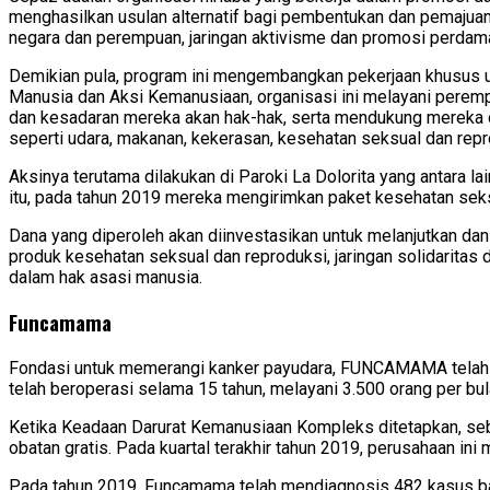
menghasilkan usulan alternatif bagi pembentukan dan pemajua
negara dan perempuan, jaringan aktivisme dan promosi perdam
Demikian pula, program ini mengembangkan pekerjaan khusus
Manusia dan Aksi Kemanusiaan, organisasi ini melayani pere
dan kesadaran mereka akan hak-hak, serta mendukung mereka d
seperti udara, makanan, kekerasan, kesehatan seksual dan reprod
Aksinya terutama dilakukan di Paroki La Dolorita yang antara l
itu, pada tahun 2019 mereka mengirimkan paket kesehatan sek
Dana yang diperoleh akan diinvestasikan untuk melanjutkan 
produk kesehatan seksual dan reproduksi, jaringan solidaritas
dalam hak asasi manusia.
Funcamama
Fondasi untuk memerangi kanker payudara, FUNCAMAMA telah b
telah beroperasi selama 15 tahun, melayani 3.500 orang per bula
Ketika Keadaan Darurat Kemanusiaan Kompleks ditetapkan, se
obatan gratis. Pada kuartal terakhir tahun 2019, perusahaan ini 
Pada tahun 2019, Funcamama telah mendiagnosis 482 kasus ba