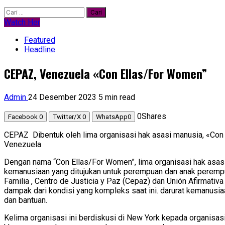
Cari
untuk:
Watch Her
Featured
Headline
CEPAZ, Venezuela «Con Ellas/For Women”
Admin
24 Desember 2023
5 min read
0
Shares
Facebook
0
Twitter/X
0
WhatsApp
0
CEPAZ Dibentuk oleh lima organisasi hak asasi manusia, «Co
Venezuela
Dengan nama “Con Ellas/For Women”, lima organisasi hak asas
kemanusiaan yang ditujukan untuk perempuan dan anak perempuan
Familia , Centro de Justicia y Paz (Cepaz) dan Unión Afirmat
dampak dari kondisi yang kompleks saat ini. darurat kemanusi
dan bantuan.
Kelima organisasi ini berdiskusi di New York kepada organisa