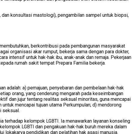
 dan konsultasi mastologi), pengambilan sampel untuk biopsi,
ng membutuhkan, berkontribusi pada pembangunan masyarakat
bagai organisasi akar rumput, bekerja sama dengan para dokter,
cara intensif untuk hak-hak ibu, anak-anak dan remaja. Pekerjaan
kepada rumah sakit tempat Prepara Familia bekerja.
ujuan adalah: a) pemajuan, penyebaran dan pembelaan hak-hak
i setiap orang, yang cenderung mengarah pada keseimbangan
n jujur ​​​​​​tentang realitas seksual minoritas, guna mencapai
uan untuk mencapai tujuan utama Perkumpulan; d) mendorong
i seksual.
ia terhadap kelompok LGBTI. Ia menawarkan layanan konseling
agi kelompok LGBTI dan pengakuan hak-hak buruh mereka dalam
ui lokakarya pendidikan dan pelatihan hak asasi manusia.