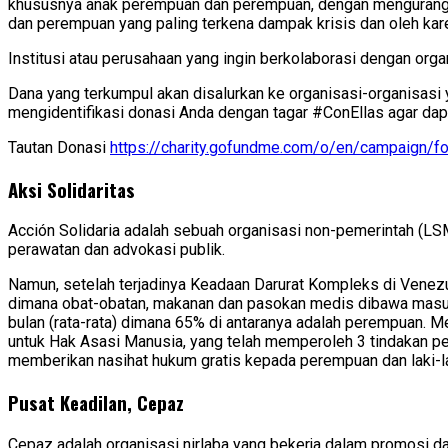
khususnya anak perempuan dan perempuan, dengan mengurangi 
dan perempuan yang paling terkena dampak krisis dan oleh kare
Institusi atau perusahaan yang ingin berkolaborasi dengan orga
Dana yang terkumpul akan disalurkan ke organisasi-organisas
mengidentifikasi donasi Anda dengan tagar #ConEllas agar dap
Tautan Donasi
https://charity.gofundme.com/o/en/campaign/f
Aksi Solidaritas
Acción Solidaria adalah sebuah organisasi non-pemerintah (LS
perawatan dan advokasi publik.
Namun, setelah terjadinya Keadaan Darurat Kompleks di Venez
dimana obat-obatan, makanan dan pasokan medis dibawa masuk
bulan (rata-rata) dimana 65% di antaranya adalah perempuan. M
untuk Hak Asasi Manusia, yang telah memperoleh 3 tindakan pe
memberikan nasihat hukum gratis kepada perempuan dan laki-l
Pusat Keadilan, Cepaz
Cepaz adalah organisasi nirlaba yang bekerja dalam promosi da