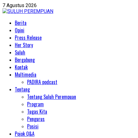
Skip
7 Agustus 2026
to
content
Primary
Berita
Menu
Opini
Press Release
Her Story
Suluh
Bergabung
Kontak
Multimedia
PADIRA podcast
Tentang
Tentang Suluh Perempuan
Program
Tugas Kita
Pengurus
Posisi
Pojok Q&A