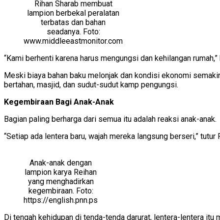
Rihan Sharab membuat
lampion berbekal peralatan
terbatas dan bahan
seadanya. Foto:
www.middleeastmonitor.com
“Kami berhenti karena harus mengungsi dan kehilangan rumah,”
Meski biaya bahan baku melonjak dan kondisi ekonomi semakin su
bertahan, masjid, dan sudut-sudut kamp pengungsi.
Kegembiraan Bagi Anak-Anak
Bagian paling berharga dari semua itu adalah reaksi anak-anak.
“Setiap ada lentera baru, wajah mereka langsung berseri,” tu
Anak-anak dengan
lampion karya Reihan
yang menghadirkan
kegembiraan. Foto:
https://english.pnn.ps
Di tengah kehidupan di tenda-tenda darurat, lentera-lentera it