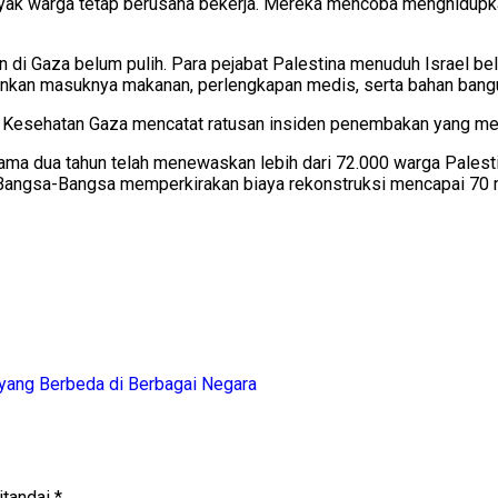
anyak warga tetap berusaha bekerja. Mereka mencoba menghidupk
 di Gaza belum pulih. Para pejabat Palestina menuduh Israel b
nkan masuknya makanan, perlengkapan medis, serta bahan bang
an Kesehatan Gaza mencatat ratusan insiden penembakan yang men
a dua tahun telah menewaskan lebih dari 72.000 warga Palestina
n Bangsa-Bangsa memperkirakan biaya rekonstruksi mencapai 70 mi
yang Berbeda di Berbagai Negara
itandai
*