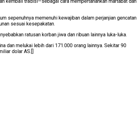
an kembali tradisi—sebagai cara mempertahankan martabat dan
elum sepenuhnya memenuhi kewajiban dalam perjanjian gencatan
unan sesuai kesepakatan.
yebabkan ratusan korban jiwa dan ribuan lainnya luka-luka.
 dan melukai lebih dari 171.000 orang lainnya. Sekitar 90
liar dolar AS.[]