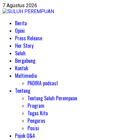
Skip
7 Agustus 2026
to
content
Primary
Berita
Menu
Opini
Press Release
Her Story
Suluh
Bergabung
Kontak
Multimedia
PADIRA podcast
Tentang
Tentang Suluh Perempuan
Program
Tugas Kita
Pengurus
Posisi
Pojok Q&A