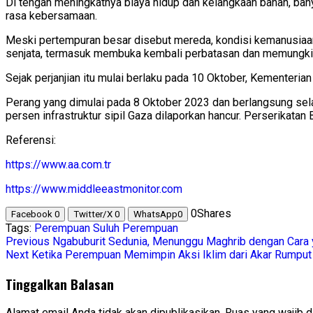
Di tengah meningkatnya biaya hidup dan kelangkaan bahan, b
rasa kebersamaan.
Meski pertempuran besar disebut mereda, kondisi kemanusiaan
senjata, termasuk membuka kembali perbatasan dan memungki
Sejak perjanjian itu mulai berlaku pada 10 Oktober, Kementeri
Perang yang dimulai pada 8 Oktober 2023 dan berlangsung selam
persen infrastruktur sipil Gaza dilaporkan hancur. Perserikata
Referensi:
https://www.aa.com.tr
https://www.middleeastmonitor.com
0
Shares
Facebook
0
Twitter/X
0
WhatsApp
0
Tags:
Perempuan
Suluh Perempuan
Post
Previous
Ngabuburit Sedunia, Menunggu Maghrib dengan Cara 
Next
Ketika Perempuan Memimpin Aksi Iklim dari Akar Rumput
navigation
Tinggalkan Balasan
Alamat email Anda tidak akan dipublikasikan.
Ruas yang wajib d