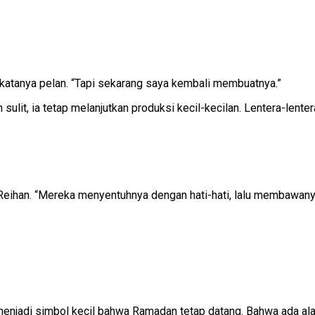
 katanya pelan. “Tapi sekarang saya kembali membuatnya.”
lit, ia tetap melanjutkan produksi kecil-kecilan. Lentera-lente
tur Reihan. “Mereka menyentuhnya dengan hati-hati, lalu membaw
u menjadi simbol kecil bahwa Ramadan tetap datang. Bahwa ada al