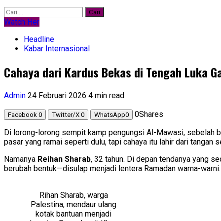
Cari
untuk:
Watch Her
Headline
Kabar Internasional
Cahaya dari Kardus Bekas di Tengah Luka G
Admin
24 Februari 2026
4 min read
0
Shares
Facebook
0
Twitter/X
0
WhatsApp
0
Di lorong-lorong sempit kamp pengungsi Al-Mawasi, sebelah ba
pasar yang ramai seperti dulu, tapi cahaya itu lahir dari tan
Namanya
Reihan Sharab
, 32 tahun. Di depan tendanya yang s
berubah bentuk—disulap menjadi lentera Ramadan warna-warni. 
Rihan Sharab, warga
Palestina, mendaur ulang
kotak bantuan menjadi