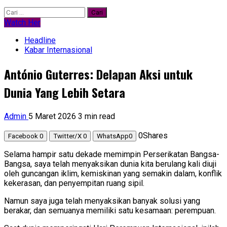
Cari
untuk:
Watch Her
Headline
Kabar Internasional
António Guterres: Delapan Aksi untuk
Dunia Yang Lebih Setara
Admin
5 Maret 2026
3 min read
0
Shares
Facebook
0
Twitter/X
0
WhatsApp
0
Selama hampir satu dekade memimpin Perserikatan Bangsa-
Bangsa, saya telah menyaksikan dunia kita berulang kali diuji
oleh guncangan iklim, kemiskinan yang semakin dalam, konflik
kekerasan, dan penyempitan ruang sipil.
Namun saya juga telah menyaksikan banyak solusi yang
berakar, dan semuanya memiliki satu kesamaan: perempuan.