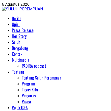
Skip
6 Agustus 2026
to
content
Primary
Berita
Menu
Opini
Press Release
Her Story
Suluh
Bergabung
Kontak
Multimedia
PADIRA podcast
Tentang
Tentang Suluh Perempuan
Program
Tugas Kita
Pengurus
Posisi
Pojok Q&A