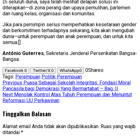
Di seluruh dunia, saya telah melihat delapan solusi ini
diterapkan—di zona perang dan upaya pemulihan, parlemen
dan ruang kelas, organisasi dan komunitas.
Jika para pemimpin serius memperhatikan kesetaraan gender
dan berkomitmen terhadapnya sekarang, kita akan mengubah
dunia—untuk perempuan dan anak perempuan, dan untuk kita
semua.[]
António Guterres
, Sekretaris Jenderal Perserikatan Bangsa-
Bangsa.
0
Shares
Facebook
0
Twitter/X
0
WhatsApp
0
Tags:
Perempuan
Politik Perempuan
Post
Previous
Puasa Sebagai Sekolah Integritas: Fondasi Moral
Pancasila bagi Demokrasi Yang Bermartabat – Bag. II
navigation
Next
Menolak Kontrol Atas Tubuh Perempuan dan Menuntut
Reformasi UU Perkawinan
Tinggalkan Balasan
Alamat email Anda tidak akan dipublikasikan.
Ruas yang wajib
ditandai
*