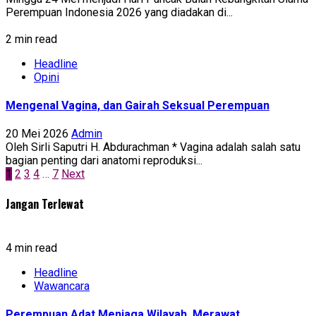
Perempuan Indonesia 2026 yang diadakan di...
2 min read
Headline
Opini
Mengenal Vagina, dan Gairah Seksual Perempuan
20 Mei 2026
Admin
Oleh Sirli Saputri H. Abdurachman * Vagina adalah salah satu
bagian penting dari anatomi reproduksi...
Paginasi
1
2
3
4
…
7
Next
pos
Jangan Terlewat
4 min read
Headline
Wawancara
Perempuan Adat Menjaga Wilayah, Merawat