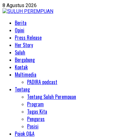
Skip
8 Agustus 2026
to
content
Primary
Berita
Menu
Opini
Press Release
Her Story
Suluh
Bergabung
Kontak
Multimedia
PADIRA podcast
Tentang
Tentang Suluh Perempuan
Program
Tugas Kita
Pengurus
Posisi
Pojok Q&A