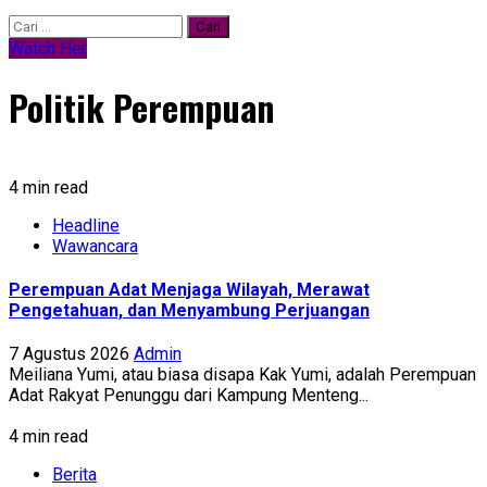
Cari
untuk:
Watch Her
Politik Perempuan
4 min read
Headline
Wawancara
Perempuan Adat Menjaga Wilayah, Merawat
Pengetahuan, dan Menyambung Perjuangan
7 Agustus 2026
Admin
Meiliana Yumi, atau biasa disapa Kak Yumi, adalah Perempuan
Adat Rakyat Penunggu dari Kampung Menteng...
4 min read
Berita