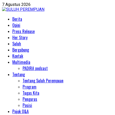
Skip
7 Agustus 2026
to
content
Primary
Berita
Menu
Opini
Press Release
Her Story
Suluh
Bergabung
Kontak
Multimedia
PADIRA podcast
Tentang
Tentang Suluh Perempuan
Program
Tugas Kita
Pengurus
Posisi
Pojok Q&A