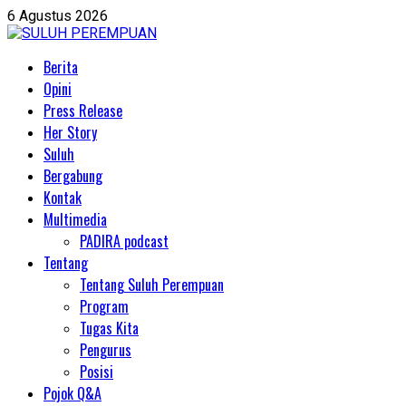
Skip
6 Agustus 2026
to
content
Primary
Berita
Menu
Opini
Press Release
Her Story
Suluh
Bergabung
Kontak
Multimedia
PADIRA podcast
Tentang
Tentang Suluh Perempuan
Program
Tugas Kita
Pengurus
Posisi
Pojok Q&A