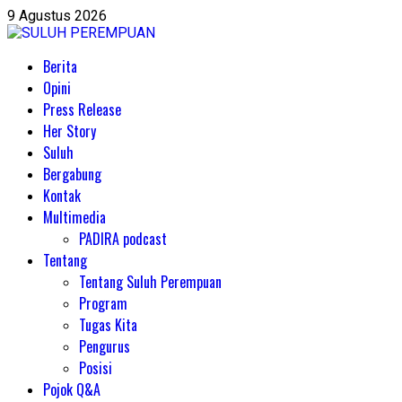
Skip
9 Agustus 2026
to
content
Primary
Berita
Menu
Opini
Press Release
Her Story
Suluh
Bergabung
Kontak
Multimedia
PADIRA podcast
Tentang
Tentang Suluh Perempuan
Program
Tugas Kita
Pengurus
Posisi
Pojok Q&A