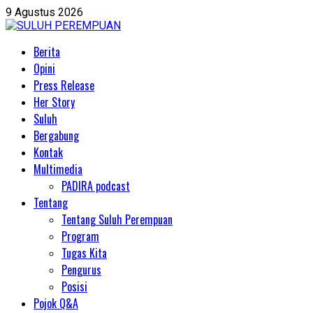
Skip
9 Agustus 2026
to
content
Primary
Berita
Menu
Opini
Press Release
Her Story
Suluh
Bergabung
Kontak
Multimedia
PADIRA podcast
Tentang
Tentang Suluh Perempuan
Program
Tugas Kita
Pengurus
Posisi
Pojok Q&A