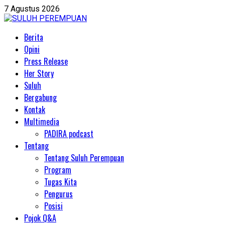
Skip
7 Agustus 2026
to
content
Primary
Berita
Menu
Opini
Press Release
Her Story
Suluh
Bergabung
Kontak
Multimedia
PADIRA podcast
Tentang
Tentang Suluh Perempuan
Program
Tugas Kita
Pengurus
Posisi
Pojok Q&A