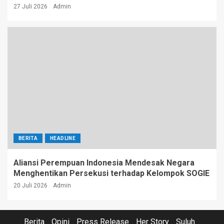
27 Juli 2026
Admin
BERITA
HEADLINE
Aliansi Perempuan Indonesia Mendesak Negara
Menghentikan Persekusi terhadap Kelompok SOGIE
20 Juli 2026
Admin
Berita
Opini
Press Release
Her Story
Suluh