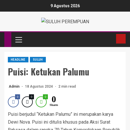
9 Agustus 2026
HEADLINE
SULUH
Puisi: Ketukan Palumu
Admin
18 Agustus 2024
2 min read
0
0
0
0
Shares
Puisi berjudul “Ketukan Palumu” ini merupakan karya
Dewi Nova. Puisi ini ditulis khusus pada Aksi Surat
Raksasa dalam rangka 79 Tahun Kemerdekaan Republik