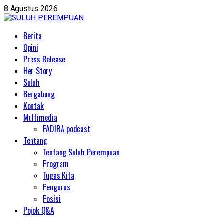
Skip
8 Agustus 2026
to
content
Primary
Berita
Menu
Opini
Press Release
Her Story
Suluh
Bergabung
Kontak
Multimedia
PADIRA podcast
Tentang
Tentang Suluh Perempuan
Program
Tugas Kita
Pengurus
Posisi
Pojok Q&A