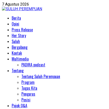
Skip
7 Agustus 2026
to
content
Primary
Berita
Menu
Opini
Press Release
Her Story
Suluh
Bergabung
Kontak
Multimedia
PADIRA podcast
Tentang
Tentang Suluh Perempuan
Program
Tugas Kita
Pengurus
Posisi
Pojok Q&A