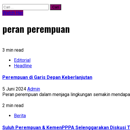
Cari
untuk:
Watch Her
peran perempuan
3 min read
Editorial
Headline
Perempuan di Garis Depan Keberlanjutan
5 Juni 2024
Admin
Peran perempuan dalam menjaga lingkungan semakin mendapat pe
2 min read
Berita
Suluh Perempuan & KemenPPPA Selenggarakan Diskusi Te