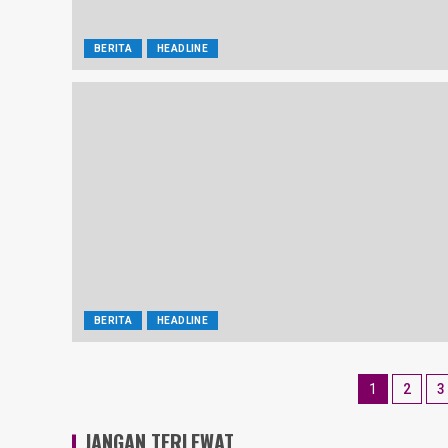
BERITA
HEADLINE
BERITA
HEADLINE
1
2
3
JANGAN TERLEWAT