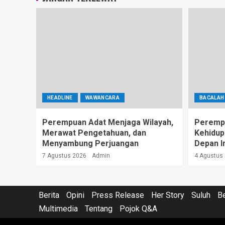
HEADLINE
WAWANCARA
BACALAH
Perempuan Adat Menjaga Wilayah,
Peremp
Merawat Pengetahuan, dan
Kehidup
Menyambung Perjuangan
Depan I
7 Agustus 2026
Admin
4 Agustus
Berita
Opini
Press Release
Her Story
Suluh
B
Multimedia
Tentang
Pojok Q&A