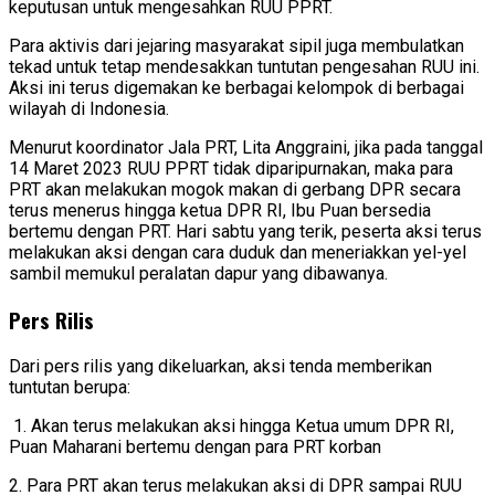
keputusan untuk mengesahkan RUU PPRT.
Para aktivis dari jejaring masyarakat sipil juga membulatkan
tekad untuk tetap mendesakkan tuntutan pengesahan RUU ini.
Aksi ini terus digemakan ke berbagai kelompok di berbagai
wilayah di Indonesia.
Menurut koordinator Jala PRT, Lita Anggraini, jika pada tanggal
14 Maret 2023 RUU PPRT tidak diparipurnakan, maka para
PRT akan melakukan mogok makan di gerbang DPR secara
terus menerus hingga ketua DPR RI, Ibu Puan bersedia
bertemu dengan PRT. Hari sabtu yang terik, peserta aksi terus
melakukan aksi dengan cara duduk dan meneriakkan yel-yel
sambil memukul peralatan dapur yang dibawanya.
Pers Rilis
Dari pers rilis yang dikeluarkan, aksi tenda memberikan
tuntutan berupa:
1. Akan terus melakukan aksi hingga Ketua umum DPR RI,
Puan Maharani bertemu dengan para PRT korban
2. Para PRT akan terus melakukan aksi di DPR sampai RUU