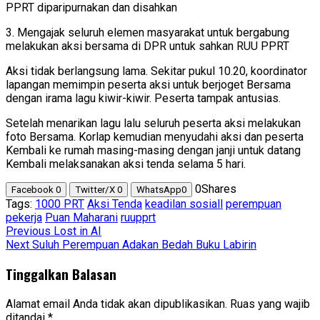
PPRT diparipurnakan dan disahkan
3. Mengajak seluruh elemen masyarakat untuk bergabung
melakukan aksi bersama di DPR untuk sahkan RUU PPRT
Aksi tidak berlangsung lama. Sekitar pukul 10.20, koordinator
lapangan memimpin peserta aksi untuk berjoget Bersama
dengan irama lagu kiwir-kiwir. Peserta tampak antusias.
Setelah menarikan lagu lalu seluruh peserta aksi melakukan
foto Bersama. Korlap kemudian menyudahi aksi dan peserta
Kembali ke rumah masing-masing dengan janji untuk datang
Kembali melaksanakan aksi tenda selama 5 hari.
0
Shares
Facebook
0
Twitter/X
0
WhatsApp
0
Tags:
1000 PRT
Aksi Tenda
keadilan sosiall
perempuan
pekerja
Puan Maharani
ruupprt
Post
Previous
Lost in AI
Next
Suluh Perempuan Adakan Bedah Buku Labirin
navigation
Tinggalkan Balasan
Alamat email Anda tidak akan dipublikasikan.
Ruas yang wajib
ditandai
*