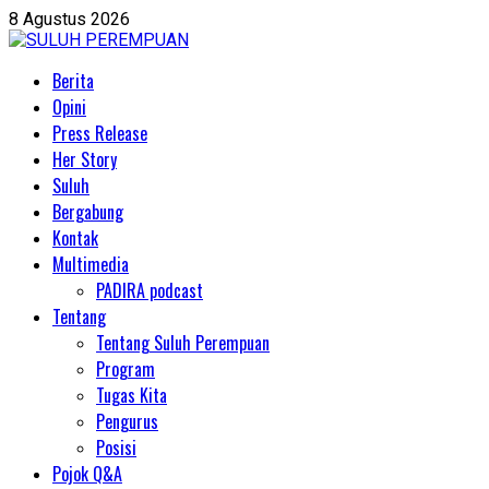
Skip
8 Agustus 2026
to
content
Primary
Berita
Menu
Opini
Press Release
Her Story
Suluh
Bergabung
Kontak
Multimedia
PADIRA podcast
Tentang
Tentang Suluh Perempuan
Program
Tugas Kita
Pengurus
Posisi
Pojok Q&A