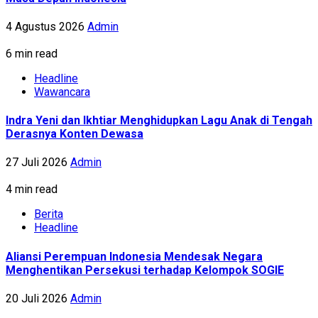
4 Agustus 2026
Admin
6 min read
Headline
Wawancara
Indra Yeni dan Ikhtiar Menghidupkan Lagu Anak di Tengah
Derasnya Konten Dewasa
27 Juli 2026
Admin
4 min read
Berita
Headline
Aliansi Perempuan Indonesia Mendesak Negara
Menghentikan Persekusi terhadap Kelompok SOGIE
20 Juli 2026
Admin