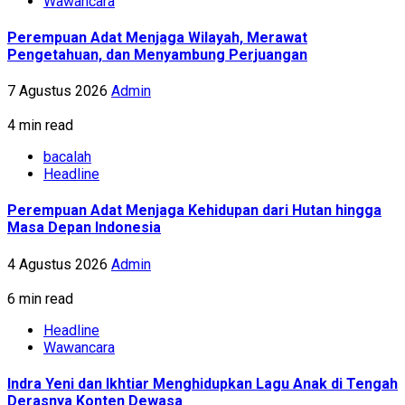
Wawancara
Perempuan Adat Menjaga Wilayah, Merawat
Pengetahuan, dan Menyambung Perjuangan
7 Agustus 2026
Admin
4 min read
bacalah
Headline
Perempuan Adat Menjaga Kehidupan dari Hutan hingga
Masa Depan Indonesia
4 Agustus 2026
Admin
6 min read
Headline
Wawancara
Indra Yeni dan Ikhtiar Menghidupkan Lagu Anak di Tengah
Derasnya Konten Dewasa