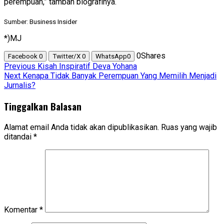
perempuan,” tambah biografinya.
Sumber: Business Insider
*)MJ
0
Shares
Facebook
0
Twitter/X
0
WhatsApp
0
Post
Previous
Kisah Inspiratif Deva Yohana
Next
Kenapa Tidak Banyak Perempuan Yang Memilih Menjadi
navigation
Jurnalis?
Tinggalkan Balasan
Alamat email Anda tidak akan dipublikasikan.
Ruas yang wajib
ditandai
*
Komentar
*