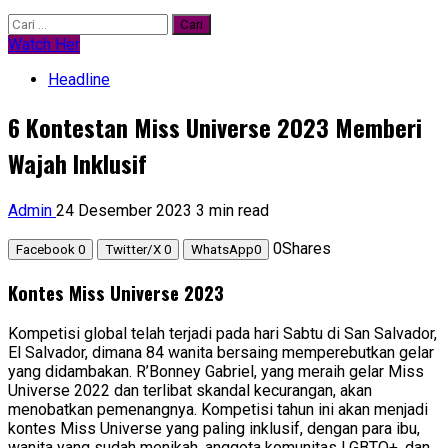
Cari
untuk:
Watch Her
Headline
6 Kontestan Miss Universe 2023 Memberi
Wajah Inklusif
Admin
24 Desember 2023
3 min read
0
Shares
Facebook
0
Twitter/X
0
WhatsApp
0
Kontes Miss Universe 2023
Kompetisi global telah terjadi pada hari Sabtu di San Salvador,
El Salvador, dimana 84 wanita bersaing memperebutkan gelar
yang didambakan. R’Bonney Gabriel, yang meraih gelar Miss
Universe 2022 dan terlibat skandal kecurangan, akan
menobatkan pemenangnya. Kompetisi tahun ini akan menjadi
kontes Miss Universe yang paling inklusif, dengan para ibu,
wanita yang sudah menikah, anggota komunitas LGBTQ+, dan