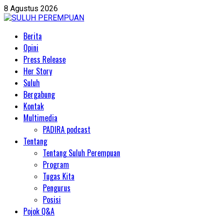
Skip
8 Agustus 2026
to
content
Primary
Berita
Menu
Opini
Press Release
Her Story
Suluh
Bergabung
Kontak
Multimedia
PADIRA podcast
Tentang
Tentang Suluh Perempuan
Program
Tugas Kita
Pengurus
Posisi
Pojok Q&A