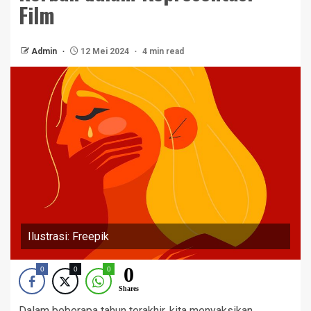
Film
Admin
12 Mei 2024
4 min read
Ilustrasi: Freepik
0
0
0
0
Shares
Dalam beberapa tahun terakhir, kita menyaksikan