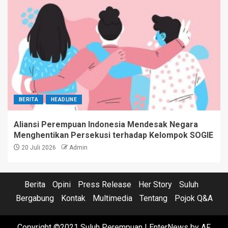
BERITA
HEADLINE
Aliansi Perempuan Indonesia Mendesak Negara
Menghentikan Persekusi terhadap Kelompok SOGIE
20 Juli 2026
Admin
Berita
Opini
Press Release
Her Story
Suluh
Bergabung
Kontak
Multimedia
Tentang
Pojok Q&A
Copyright ©2021 Suluh Perempuan
|
EnterNews
by AF